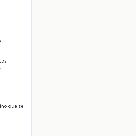
ca
Los
.
mino que se