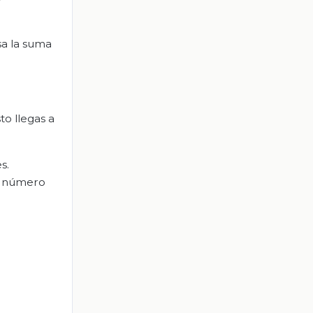
sa la suma
to llegas a
s.
mo número