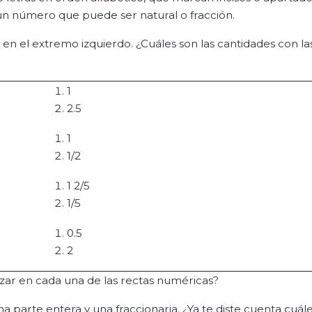
a un número que puede ser natural o fracción.
 en el extremo izquierdo. ¿Cuáles son las cantidades con la
1
2.5
1
1/2
1 2/5
1/5
0.5
2
izar en cada una de las rectas numéricas?
 parte entera y una fraccionaria. ¿Ya te diste cuenta cuál