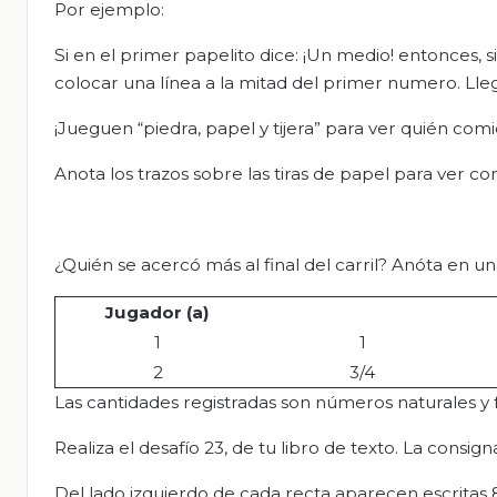
Por ejemplo:
Si en el primer papelito dice: ¡Un medio! entonces, 
colocar una línea a la mitad del primer numero. Lleg
¡Jueguen “piedra, papel y tijera” para ver quién com
Anota los trazos sobre las tiras de papel para ver 
¿Quién se acercó más al final del carril? Anóta en un
Jugador (a)
1
1
2
3/4
Las cantidades registradas son números naturales 
Realiza el desafío 23, de tu libro de texto. La consi
Del lado izquierdo de cada recta aparecen escritas 8