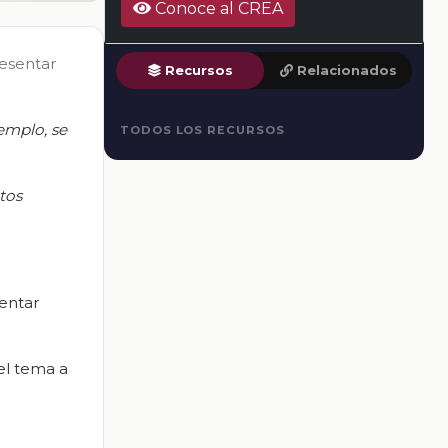
Conoce al CREA
resentar
Recursos
Relacionados
emplo, se
TODOS LOS RECURSOS
tos
sentar
el tema a