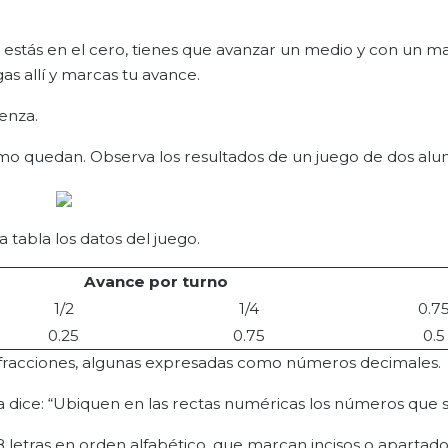
si estás en el cero, tienes que avanzar un medio y con un 
as allí y marcas tu avance.
ienza.
como quedan. Observa los resultados de un juego de dos alu
a tabla los datos del juego.
Avance por turno
1/2
1/4
0.7
0.25
0.75
0.5
y fracciones, algunas expresadas como números decimales.
gna dice: “Ubiquen en las rectas numéricas los números que s
 letras en orden alfabético, que marcan incisos o apartado