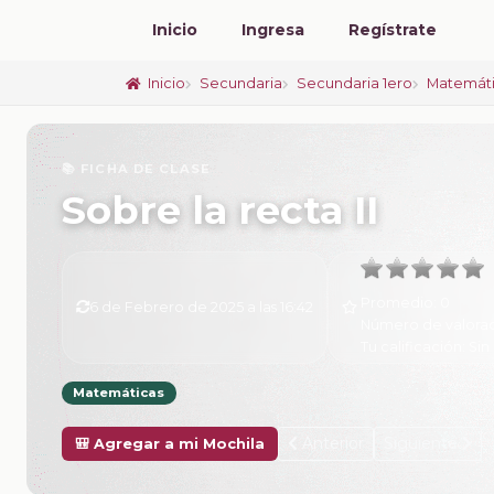
Inicio
Ingresa
Regístrate
Inicio
Secundaria
Secundaria 1ero
Matemát
📚 FICHA DE CLASE
Sobre la recta II
Promedio:
0
6 de Febrero de 2025 a las 16:42
Número de valora
Tu calificación:
Sin 
Matemáticas
Anterior
Siguiente
🎒 Agregar a mi Mochila