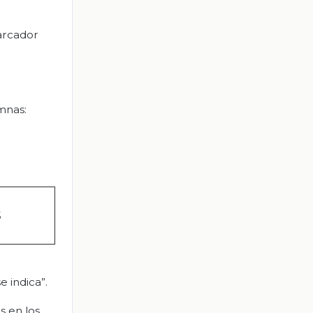
marcador
mnas:
5
e indica”.
s en los