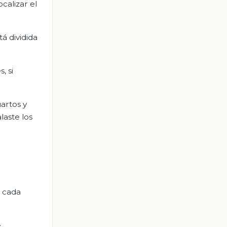
calizar el
á dividida
, si
uartos y
laste los
e cada
e