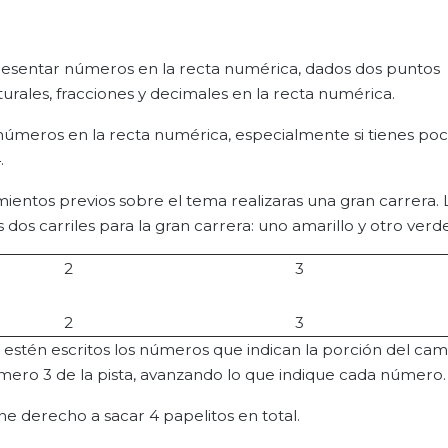
epresentar números en la recta numérica, dados dos puntos
rales, fracciones y decimales en la recta numérica.
 números en la recta numérica, especialmente si tienes po
.
mientos previos sobre el tema realizaras una gran carrera. 
s dos carriles para la gran carrera: uno amarillo y otro verde
2
3
2
3
e estén escritos los números que indican la porción del ca
úmero 3 de la pista, avanzando lo que indique cada número.
ne derecho a sacar 4 papelitos en total.