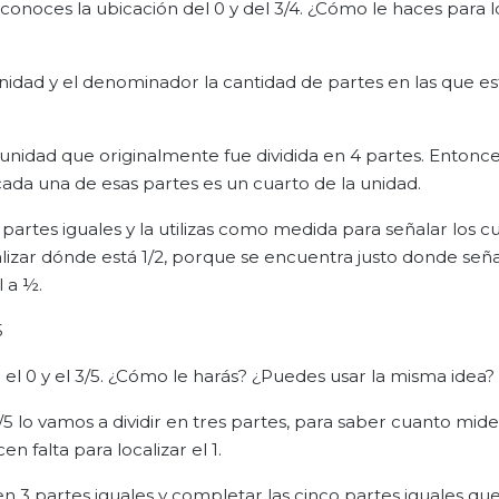
 conoces la ubicación del 0 y del 3/4. ¿Cómo le haces para lo
nidad y el denominador la cantidad de partes en las que est
 unidad que originalmente fue dividida en 4 partes. Entonces
, cada una de esas partes es un cuarto de la unidad.
s partes iguales y la utilizas como medida para señalar los c
alizar dónde está 1/2, porque se encuentra justo donde seña
l a ½.
5
 0 y el 3/5. ¿Cómo le harás? ¿Puedes usar la misma idea?
 3/5 lo vamos a dividir en tres partes, para saber cuanto mid
 falta para localizar el 1.
en 3 partes iguales y completar las cinco partes iguales qu