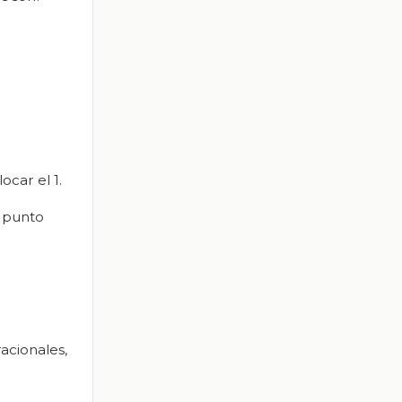
ocar el 1.
l punto
acionales,