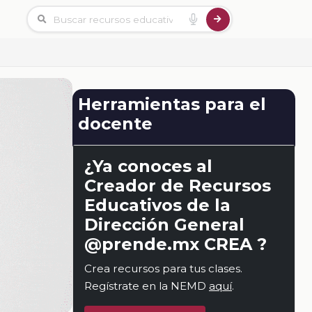
Herramientas para el
docente
¿Ya conoces al
Creador de Recursos
Educativos de la
Dirección General
@prende.mx CREA ?
Crea recursos para tus clases.
Regístrate en la NEMD
aquí
.