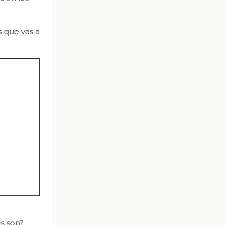
s que vas a
es son?