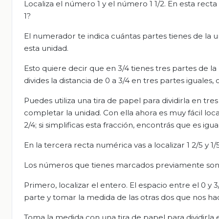
Localiza el número 1 y el número 1 1/2. En esta recta
1?
El numerador te indica cuántas partes tienes de la u
esta unidad.
Esto quiere decir que en 3/4 tienes tres partes de la
divides la distancia de 0 a 3/4 en tres partes iguales
Puedes utiliza una tira de papel para dividirla en tre
completar la unidad. Con ella ahora es muy fácil loc
2/4; si simplificas esta fracción, encontrás que es igua
En la tercera recta numérica vas a localizar 1 2/5 y 1/
Los números que tienes marcados previamente son el
Primero, localizar el entero. El espacio entre el 0 y
parte y tomar la medida de las otras dos que nos hacen
Toma la medida con una tira de papel para dividirla 