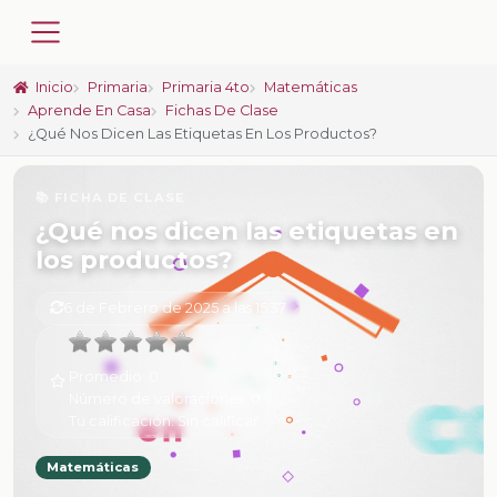
Inicio
Primaria
Primaria 4to
Matemáticas
Aprende En Casa
Fichas De Clase
¿Qué Nos Dicen Las Etiquetas En Los Productos?
📚 FICHA DE CLASE
¿Qué nos dicen las etiquetas en
los productos?
6 de Febrero de 2025 a las 15:37
Promedio:
0
Número de valoraciones:
0
Tu calificación:
Sin calificar
Matemáticas