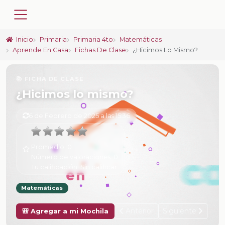
Inicio
Primaria
Primaria 4to
Matemáticas
Aprende En Casa
Fichas De Clase
¿Hicimos Lo Mismo?
📚 FICHA DE CLASE
¿Hicimos lo mismo?
6 de Febrero de 2025 a las 15:36
Promedio:
0
Número de valoraciones:
0
Tu calificación:
Sin calificar
Matemáticas
Anterior
Siguiente
🎒 Agregar a mi Mochila