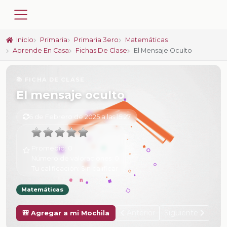
Inicio
Primaria
Primaria 3ero
Matemáticas
Aprende En Casa
Fichas De Clase
El Mensaje Oculto
📚 FICHA DE CLASE
El mensaje oculto
6 de Febrero de 2025 a las 15:27
Promedio:
0
Número de valoraciones:
0
Tu calificación:
Sin calificar
Matemáticas
Anterior
Siguiente
🎒 Agregar a mi Mochila