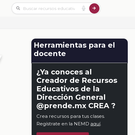
Herramientas para el
docente
y
¿Ya conoces al
Creador de Recursos
Educativos de la
Dirección General
@prende.mx CREA ?
Crea recursos para tus clases.
Regístrate en la NEMD
aquí
.