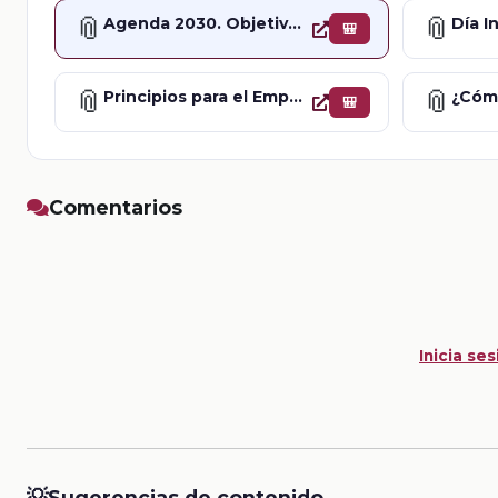
📎
📎
Agenda 2030. Objetivo 5: Igualdad de género
🎒
📎
📎
Principios para el Empoderamiento de las Mujeres
🎒
Comentarios
Inicia ses
💡
Sugerencias de contenido