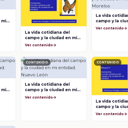
La vida cotidia
 mi
campo y la ciu
entidad. More
Ver contenido
La vida cotidiana del
campo y la ciudad en mi
entidad. Michoacán
Ver contenido
CONTENIDO
CONTENIDO
La vida cotidiana del
 mi
campo y la ciudad en mi
entidad. Nuevo León
Ver contenido
La vida cotidia
campo y la ciu
entidad. Esta
Ver contenido
México