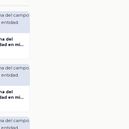
na del
dad en mi
a
na del
dad en mi
scalientes