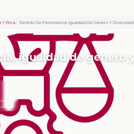
 Y Ética
Sentido De Pertenencia, Igualdad De Género Y Diversidad
ia, igualdad de género 
iones:
0
calificar