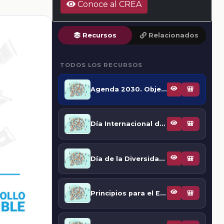
Conoce al CREA
Recursos
Relacionados
TODOS LOS RECURSOS
Agenda 2030. Objetivo 5: Igualdad de género
🎒
Día Internacional del Hombre
🎒
Día de la Diversidad Cultural para el Diálogo y el Desarrollo
🎒
Principios para el Empoderamiento de las Mujeres
🎒