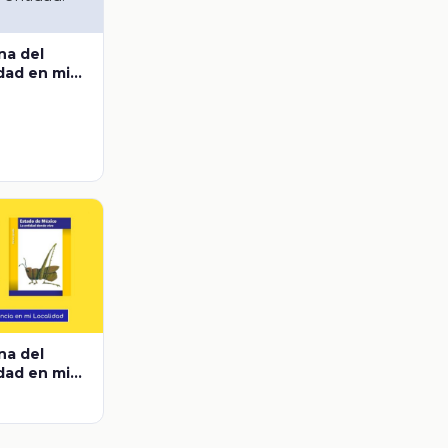
na del
dad en mi
los
na del
dad en mi
do de