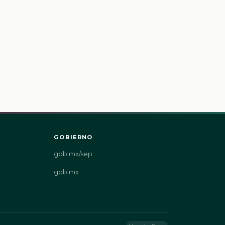
GOBIERNO
gob.mx/sep
gob.mx