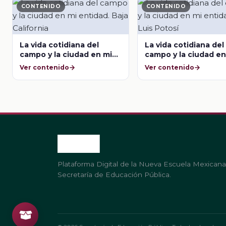
CONTENIDO
CONTENIDO
La vida cotidiana del
La vida cotidiana del
campo y la ciudad en mi
campo y la ciudad en
entidad. Baja California
entidad. San Luis Po
Ver contenido
Ver contenido
Plataforma Digital de la Nueva Escuela Mexicana
Secretaría de Educación Pública.