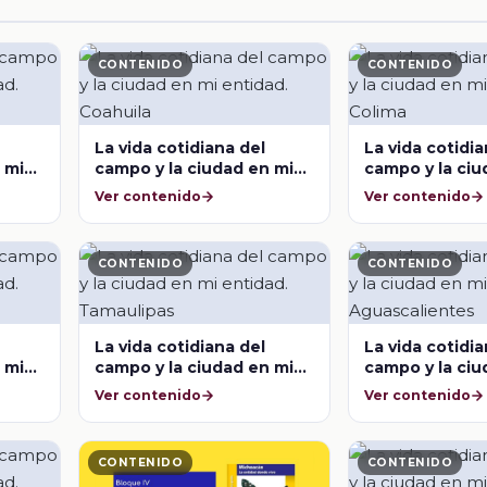
CONTENIDO
CONTENIDO
La vida cotidiana del
La vida cotidia
 mi
campo y la ciudad en mi
campo y la ciu
entidad. Coahuila
entidad. Colim
Ver contenido
Ver contenido
CONTENIDO
CONTENIDO
La vida cotidiana del
La vida cotidia
 mi
campo y la ciudad en mi
campo y la ciu
entidad. Tamaulipas
entidad. Agua
Ver contenido
Ver contenido
CONTENIDO
CONTENIDO