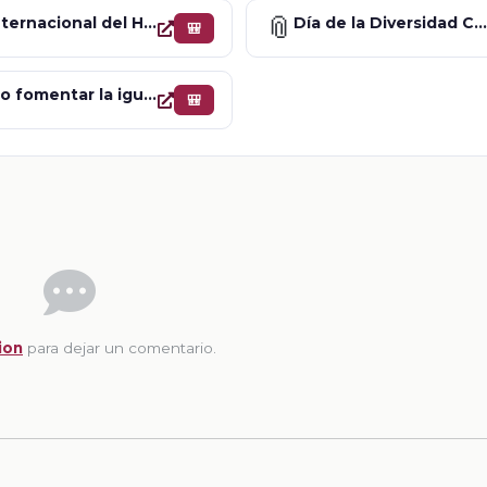
📎
Día Internacional del Hombre
Día de la Diversidad Cultural para el Diálogo y el Desarrol
🎒
¿Cómo fomentar la igualdad de género?
🎒
ion
para dejar un comentario.