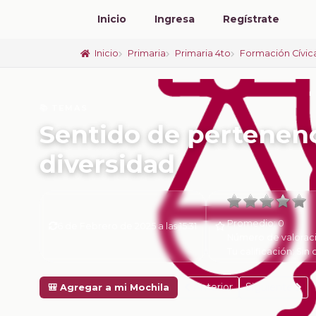
Inicio
Ingresa
Regístrate
Inicio
Primaria
Primaria 4to
Formación Cívica
📚 TEMAS
Sentido de pertenenc
diversidad
Promedio:
0
6 de Febrero de 2025 a las 15:31
Número de valorac
Tu calificación:
Sin 
Anterior
Siguiente
🎒 Agregar a mi Mochila