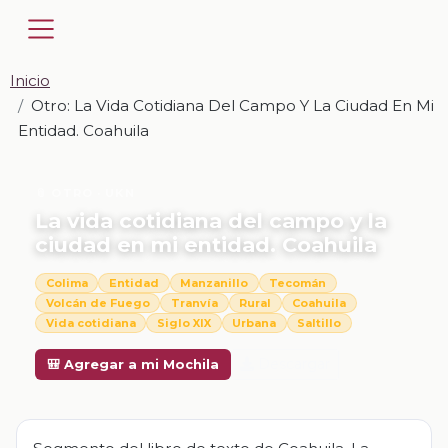
Inicio
Otro: La Vida Cotidiana Del Campo Y La Ciudad En Mi
Entidad. Coahuila
📎 OTRO · UKN
La vida cotidiana del campo y la
ciudad en mi entidad. Coahuila
Colima
Entidad
Manzanillo
Tecomán
Volcán de Fuego
Tranvía
Rural
Coahuila
Vida cotidiana
Siglo XIX
Urbana
Saltillo
Descargar
🎒 Agregar a mi Mochila