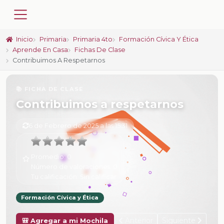
Inicio
Primaria
Primaria 4to
Formación Cívica Y Ética
Aprende En Casa
Fichas De Clase
Contribuimos A Respetarnos
📚 FICHA DE CLASE
Contribuimos a respetarnos
6 de Febrero de 2025 a las 15:31
Promedio:
0
Número de valoraciones:
0
Tu calificación:
Sin calificar
Formación Cívica y Ética
Anterior
Siguiente
🎒 Agregar a mi Mochila