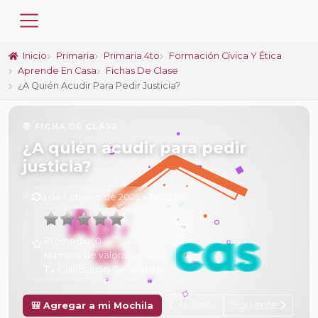
Inicio
Primaria
Primaria 4to
Formación Cívica Y Ética
Aprende En Casa
Fichas De Clase
¿A Quién Acudir Para Pedir Justicia?
📚 FICHA DE CLASE
¿A quién acudir para pedir
justicia?
6 de Febrero de 2025 a las 15:30
Promedio:
0
Número de valoraciones:
0
Tu calificación:
Sin calificar
Anterior
Siguiente
🎒 Agregar a mi Mochila