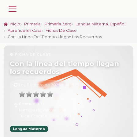
Inicio
Primaria
Primaria 3ero
Lengua Materna. Español
Aprende En Casa
Fichas De Clase
Con La Línea Del Tiempo Llegan Los Recuerdos
📚 FICHA DE CLASE
Con la línea del tiempo llegan
los recuerdos
6 de Febrero de 2025 a las 15:25
Promedio:
0
Número de valoraciones:
0
Tu calificación:
Sin calificar
Lengua Materna