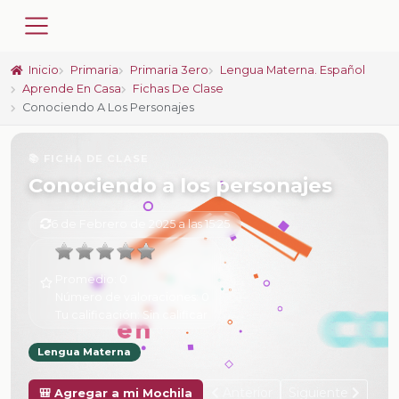
Inicio
Primaria
Primaria 3ero
Lengua Materna. Español
Aprende En Casa
Fichas De Clase
Conociendo A Los Personajes
📚 FICHA DE CLASE
Conociendo a los personajes
6 de Febrero de 2025 a las 15:25
Promedio:
0
Número de valoraciones:
0
Tu calificación:
Sin calificar
Lengua Materna
Anterior
Siguiente
🎒 Agregar a mi Mochila