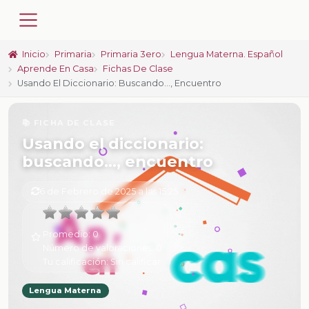
Inicio
Primaria
Primaria 3ero
Lengua Materna. Español
Aprende En Casa
Fichas De Clase
Usando El Diccionario: Buscando..., Encuentro
📚 FICHA DE CLASE
Usando el diccionario:
buscando..., encuentro
6 de Febrero de 2025 a las 15:25
Promedio:
0
Número de valoraciones:
0
Tu calificación:
Sin calificar
Lengua Materna