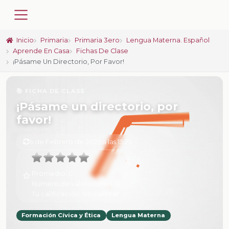
Inicio
Primaria
Primaria 3ero
Lengua Materna. Español
Aprende En Casa
Fichas De Clase
¡Pásame Un Directorio, Por Favor!
📚 FICHA DE CLASE
¡Pásame un directorio, por
favor!
6 de Febrero de 2025 a las 15:25
Promedio:
0
Número de valoraciones:
0
Tu calificación:
Sin calificar
Formación Cívica y Ética
Lengua Materna