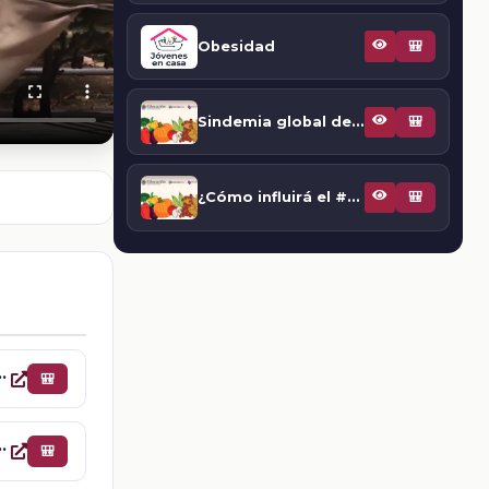
Obesidad
🎒
Sindemia global de obesidad, desnutrición y cambio climático
🎒
¿Cómo influirá el #Etiquetadoclaro en la epidemia de obesidad en México?
🎒
individual: Acabemos con el estigma
🎒
 en la epidemia de obesidad en México?
🎒