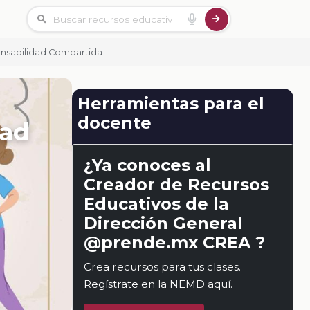
nsabilidad Compartida
Herramientas para el
docente
dad
¿Ya conoces al
Creador de Recursos
Educativos de la
Dirección General
@prende.mx CREA ?
Crea recursos para tus clases.
Regístrate en la NEMD
aquí
.