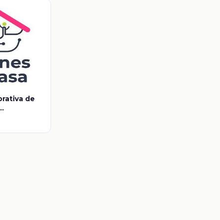
rativa de
e consenso.