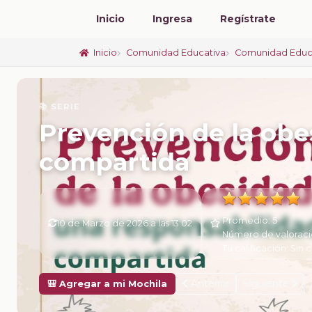
Inicio
Ingresa
Regístrate
Inicio
Comunidad Educativa
Comunidad Educ
📚 SERIE
Prevención de la obe
compartida
Promedio:
5
10 de Marzo de 2026 a las 13:02
Número de valoraci
Tu calificación:
Sin c
Anterior
Siguiente
🎒 Agregar a mi Mochila