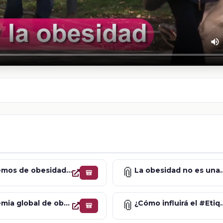
📎
Hablemos de obesidad en niñas, niños y adolescentes
La obesidad no es una elección 
🎒
📎
Sindemia global de obesidad, desnutrición y cambio climático
¿Cómo influirá el #Etiquetadoclaro
🎒