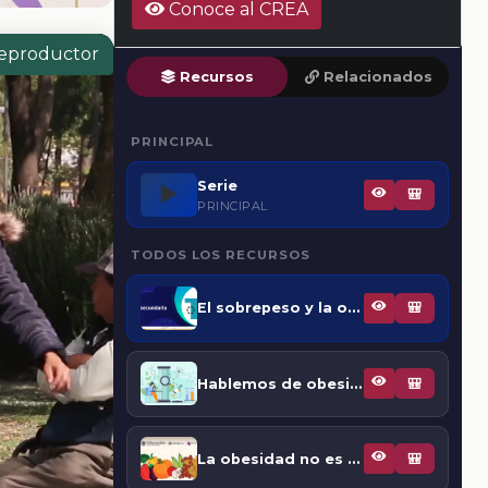
Conoce al CREA
reproductor
Recursos
Relacionados
PRINCIPAL
Serie
▶️
🎒
PRINCIPAL
TODOS LOS RECURSOS
El sobrepeso y la obesidad
🎒
Hablemos de obesidad en niñas, niños y adolescentes
🎒
La obesidad no es una elección individual: Acabemos con el estigma
🎒