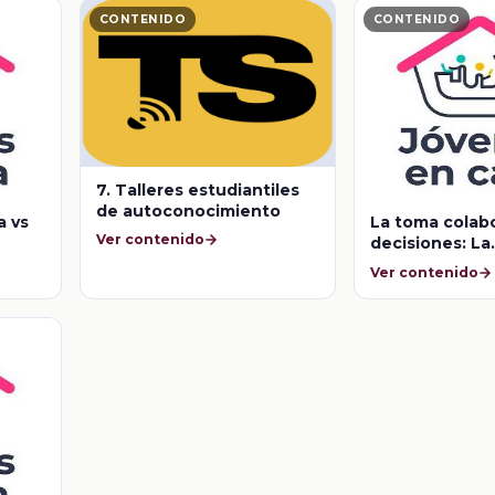
CONTENIDO
CONTENIDO
7. Talleres estudiantiles
de autoconocimiento
a vs
La toma colabo
Ver contenido
decisiones: La
importancia d
Ver contenido