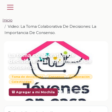
Inicio
Video: La Toma Colaborativa De Decisiones: La
Importancia De Consenso.
📎 VIDEO · MP4
La toma colaborativa de
decisiones: La importancia de
consenso.
Toma de decisiones
Consenso
Colaboración
Colectividad
Descargar
🎒 Agregar a mi Mochila