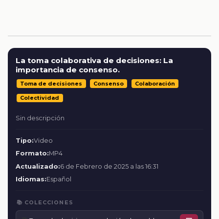
La toma colaborativa de decisiones: La
importancia de consenso.
Toma de decisiones
Consenso
Colaboración
Colectividad
Sin descripción
Tipo:
Video
Formato:
MP4
Actualizado:
6 de Febrero de 2025 a las 16:31
Idiomas:
Español
📚 COLECCIONES