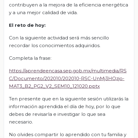
contribuyen a la mejora de la eficiencia energética
y a una mejor calidad de vida.
El
r
eto de
h
o
y
:
Con la siguiente actividad será más sencillo
recordar los conocimientos adquiridos.
Completa la frase:
https://aprendeencasa.sep.gob.mx/multimedia/RS
C/Documento/202010/202010-RSC-UnMj3HQzjo-
MAT3_B2_PG2_V2_SEM10_121020.pptx
Ten presente que en la siguiente sesión utilizarás la
información aprendida el día de hoy, por lo que
debes de revisarla e investigar lo que sea
necesario.
No olvides compartir lo aprendido con tu familia y