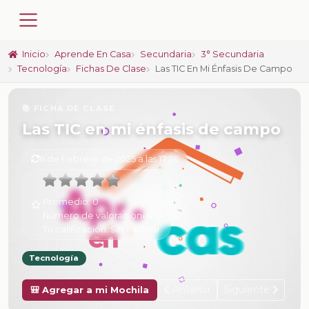
Inicio
Aprende En Casa
Secundaria
3° Secundaria
Tecnología
Fichas De Clase
Las TIC En Mi Énfasis De Campo
📚 FICHA DE CLASE
Las TIC en mi énfasis de campo
6 de Febrero de 2025 a las 17:26
Promedio:
0
Número de valoraciones:
0
Tu calificación:
Sin calificar
Tecnología
Anterior
Siguiente
🎒 Agregar a mi Mochila