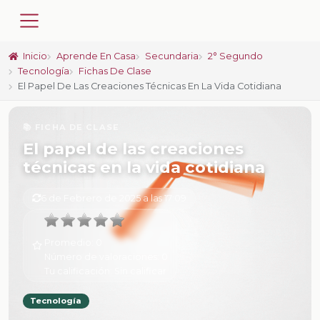
Inicio
Aprende En Casa
Secundaria
2° Segundo
Tecnología
Fichas De Clase
El Papel De Las Creaciones Técnicas En La Vida Cotidiana
📚 FICHA DE CLASE
El papel de las creaciones
técnicas en la vida cotidiana
6 de Febrero de 2025 a las 17:09
Promedio:
0
Número de valoraciones:
0
Tu calificación:
Sin calificar
Tecnología