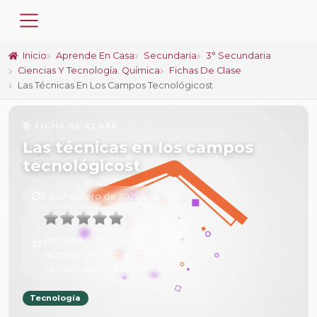
Inicio
Aprende En Casa
Secundaria
3° Secundaria
Ciencias Y Tecnología. Química
Fichas De Clase
Las Técnicas En Los Campos Tecnológicost
📚 FICHA DE CLASE
Las técnicas en los campos
tecnológicost
6 de Febrero de 2025 a las 17:12
Promedio:
0
Número de valoraciones:
0
Tu calificación:
Sin calificar
Tecnología