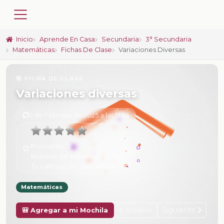
Inicio
Aprende En Casa
Secundaria
3° Secundaria
Matemáticas
Fichas De Clase
Variaciones Diversas
📚 FICHA DE CLASE
Variaciones diversas
6 de Febrero de 2025 a las 17:24
Promedio:
0
Número de valoraciones:
0
Tu calificación:
Sin calificar
Matemáticas
Anterior
Siguiente
🎒 Agregar a mi Mochila