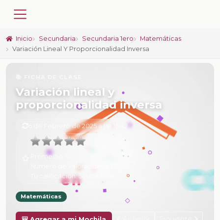
Inicio
Secundaria
Secundaria 1ero
Matemáticas
Variación Lineal Y Proporcionalidad Inversa
📚 FICHA DE CLASE
Variación lineal y
proporcionalidad inversa
6 de Febrero de 2025 a las 16:42
Promedio:
0
Número de valoraciones:
0
Tu calificación:
Sin calificar
Matemáticas
Anterior
Siguiente
🎒 Agregar a mi Mochila