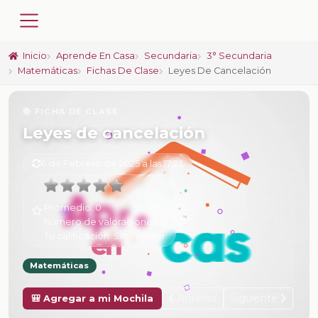
Inicio
Aprende En Casa
Secundaria
3° Secundaria
Matemáticas
Fichas De Clase
Leyes De Cancelación
📚 FICHA DE CLASE
Leyes de cancelación
6 de Febrero de 2025 a las 17:23
Promedio:
0
Número de valoraciones:
0
Tu calificación:
Sin calificar
Matemáticas
Anterior
Siguiente
🎒 Agregar a mi Mochila