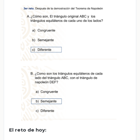
El
r
eto de
h
oy
: