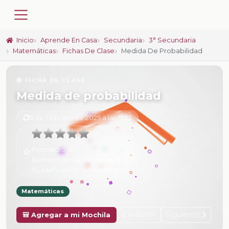
Inicio
Aprende En Casa
Secundaria
3° Secundaria
Matemáticas
Fichas De Clase
Medida De Probabilidad
📚 FICHA DE CLASE
Medida de probabilidad
6 de Febrero de 2025 a las 17:23
Promedio:
0
Número de valoraciones:
0
Tu calificación:
Sin calificar
Matemáticas
Anterior
Siguiente
🎒 Agregar a mi Mochila