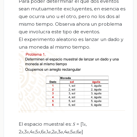
Para poder determinar el que dos eventos
sean mutuamente excluyentes, en esencia es
que ocurra uno u el otro, pero no los dos al
mismo tiempo. Observa ahora un problema
que involucra este tipo de eventos.
El experimento aleatorio es lanzar un dado y
una moneda al mismo tiempo.
El espacio muestral es: 𝑆 = [1𝑠,
2𝑠,3𝑠,4𝑠,5𝑠,6𝑠,1𝑎,2𝑎,3𝑎,4𝑎,5𝑎,6𝑎]