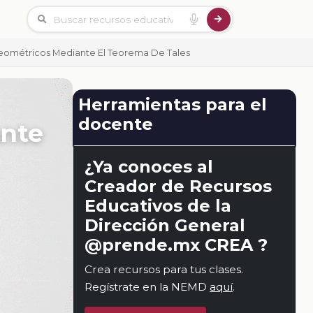
eométricos Mediante El Teorema De Tales
Herramientas para el
docente
ante
¿Ya conoces al
Creador de Recursos
Educativos de la
Dirección General
@prende.mx CREA ?
Crea recursos para tus clases.
Regístrate en la NEMD
aquí
.