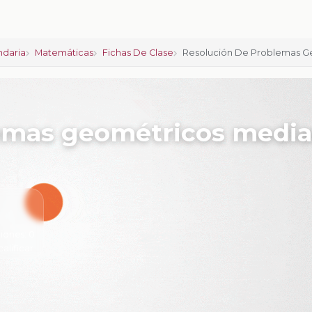
ndaria
Matemáticas
Fichas De Clase
Resolución De Problemas G
emas geométricos medi
iones:
0
calificar