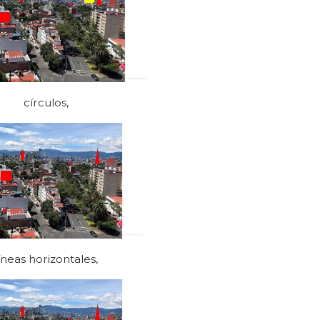
círculos,
íneas horizontales,