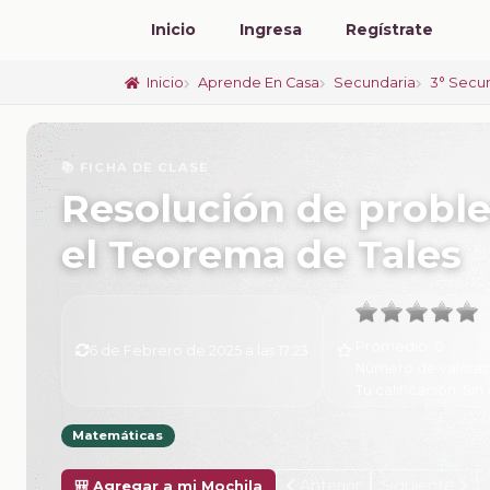
Inicio
Ingresa
Regístrate
Inicio
Aprende En Casa
Secundaria
3° Secu
📚 FICHA DE CLASE
Resolución de probl
el Teorema de Tales
Promedio:
0
6 de Febrero de 2025 a las 17:23
Número de valorac
Tu calificación:
Sin 
Matemáticas
Anterior
Siguiente
🎒 Agregar a mi Mochila