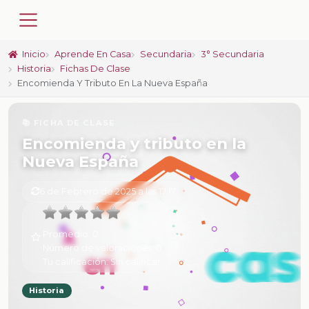
Inicio
Aprende En Casa
Secundaria
3° Secundaria
Historia
Fichas De Clase
Encomienda Y Tributo En La Nueva España
📚 FICHA DE CLASE
Encomienda y tributo en la
Nueva España
6 de Febrero de 2025 a las 17:17
Promedio:
0
Número de valoraciones:
0
Tu calificación:
Sin calificar
Historia