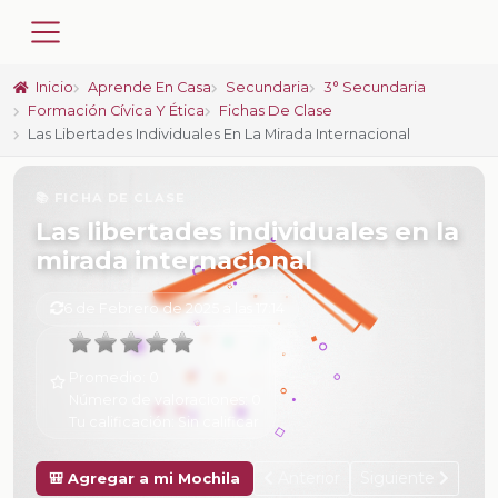
Inicio
Aprende En Casa
Secundaria
3° Secundaria
Formación Cívica Y Ética
Fichas De Clase
Las Libertades Individuales En La Mirada Internacional
📚 FICHA DE CLASE
Las libertades individuales en la
mirada internacional
6 de Febrero de 2025 a las 17:14
Promedio:
0
Número de valoraciones:
0
Tu calificación:
Sin calificar
Anterior
Siguiente
🎒 Agregar a mi Mochila