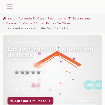
Inicio
Aprende En Casa
Secundaria
3° Secundaria
Formación Cívica Y Ética
Fichas De Clase
Las Libertades Individuales Son De Todos
📚 FICHA DE CLASE
Las libertades individuales son
de todos
6 de Febrero de 2025 a las 17:14
Promedio:
0
Número de valoraciones:
0
Tu calificación:
Sin calificar
Anterior
Siguiente
🎒 Agregar a mi Mochila