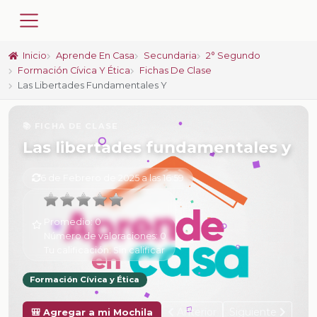
Inicio
Aprende En Casa
Secundaria
2° Segundo
Formación Cívica Y Ética
Fichas De Clase
Las Libertades Fundamentales Y
📚 FICHA DE CLASE
Las libertades fundamentales y
6 de Febrero de 2025 a las 16:59
Promedio:
0
Número de valoraciones:
0
Tu calificación:
Sin calificar
Formación Cívica y Ética
Anterior
Siguiente
🎒 Agregar a mi Mochila