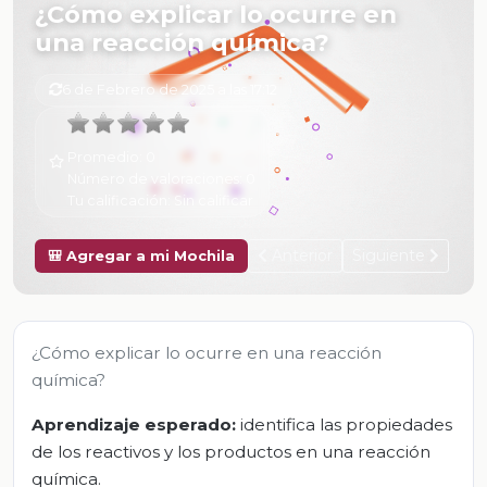
¿Cómo explicar lo ocurre en
una reacción química?
6 de Febrero de 2025 a las 17:12
Promedio:
0
Número de valoraciones:
0
Tu calificación:
Sin calificar
Anterior
Siguiente
🎒 Agregar a mi Mochila
¿Cómo explicar lo ocurre en una reacción
química?
Aprendizaje esperado:
identifica las propiedades
de los reactivos y los productos en una reacción
química.