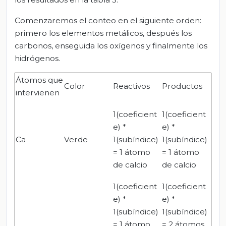
Comenzaremos el conteo en el siguiente orden:
primero los elementos metálicos, después los
carbonos, enseguida los oxígenos y finalmente los
hidrógenos.
Átomos que
Color
Reactivos
Productos
intervienen
1(coeficient
1(coeficient
e) *
e) *
Ca
Verde
1(subíndice)
1(subíndice)
= 1 átomo
= 1 átomo
de calcio
de calcio
1(coeficient
1(coeficient
e) *
e) *
1(subíndice)
1(subíndice)
= 1 átomo
= 2 átomos