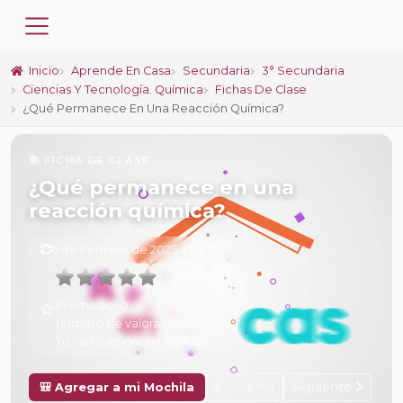
Inicio
Aprende En Casa
Secundaria
3° Secundaria
Ciencias Y Tecnología. Química
Fichas De Clase
¿Qué Permanece En Una Reacción Química?
📚 FICHA DE CLASE
¿Qué permanece en una
reacción química?
6 de Febrero de 2025 a las 17:11
Promedio:
0
Número de valoraciones:
0
Tu calificación:
Sin calificar
Anterior
Siguiente
🎒 Agregar a mi Mochila