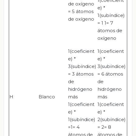
1(coeficient
de oxígeno
e) *
= 5 átomos
1(subíndice)
de oxígeno
= 1 1= 7
átomos de
oxígeno
1(coeficient
1(coeficient
e) *
e) *
3(subíndice)
3(subíndice)
= 3 átomos
= 6 átomos
de
de
hidrógeno
hidrógeno
H
Blanco
más
más
1(coeficient
1(coeficient
e) *
e) *
1(subíndice)
2(subíndice)
=1= 4
= 2= 8
átomos de
átomos de