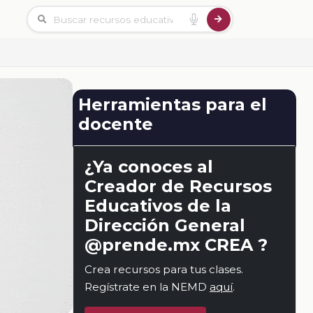
Herramientas para el
docente
¿Ya conoces al
Creador de Recursos
Educativos de la
Dirección General
@prende.mx CREA ?
Crea recursos para tus clases.
Regístrate en la NEMD
aquí
.