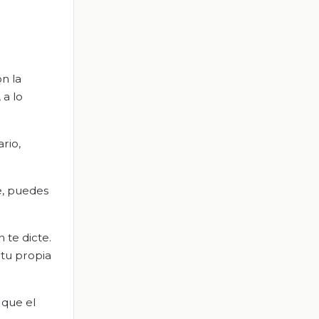
n la
 a lo
rio,
ce, puedes
 te dicte.
 tu propia
 que el