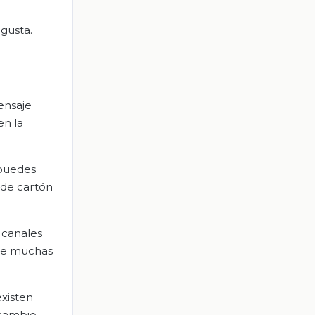
gusta.
ensaje
en la
 puedes
 de cartón
 canales
bre muchas
existen
 cambio