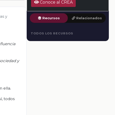
Conoce al CREA
as y
Recursos
Relacionados
TODOS LOS RECURSOS
nfluencia
sociedad y
 ella.
í, todos