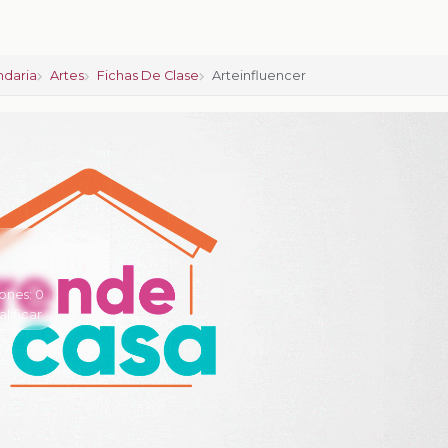
ndaria
Artes
Fichas De Clase
Arteinfluencer
ones:
0
alificar