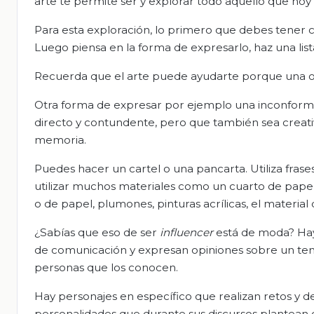
arte te permite ser y explorar todo aquello que ho
Para esta exploración, lo primero que debes tener c
Luego piensa en la forma de expresarlo, haz una list
Recuerda que el arte puede ayudarte porque una ob
Otra forma de expresar por ejemplo una inconformid
directo y contundente, pero que también sea creat
memoria.
Puedes hacer un cartel o una pancarta. Utiliza fr
utilizar muchos materiales como un cuarto de pape
o de papel, plumones, pinturas acrílicas, el materia
¿Sabías que eso de ser
influencer
está de moda? Hay
de comunicación y expresan opiniones sobre un tema
personas que los conocen.
Hay personajes en específico que realizan retos y d
personalidades que durante sus discursos plantean 