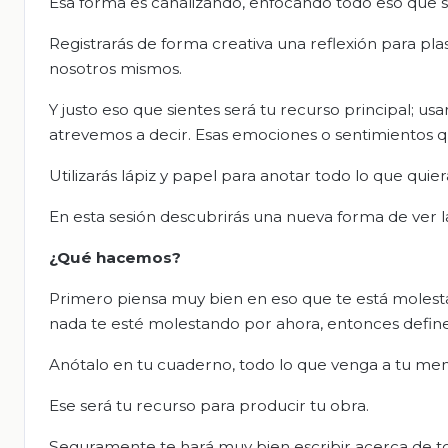
Esa forma es canalizando, enfocando todo eso que si
Registrarás de forma creativa una reflexión para pl
nosotros mismos.
Y justo eso que sientes será tu recurso principal; 
atrevemos a decir. Esas emociones o sentimientos 
Utilizarás lápiz y papel para anotar todo lo que quie
En esta sesión descubrirás una nueva forma de ver l
¿Qué hacemos?
Primero piensa muy bien en eso que te está molest
nada te esté molestando por ahora, entonces defin
Anótalo en tu cuaderno, todo lo que venga a tu ment
Ese será tu recurso para producir tu obra.
Seguramente te hará muy bien escribir acerca de tod