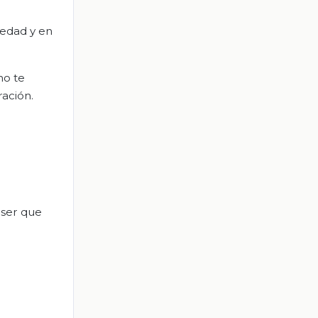
iedad y en
no te
ación.
 ser que