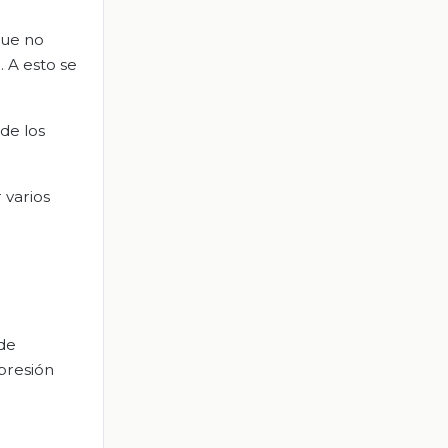
que no
 A esto se
de los
 varios
 de
xpresión