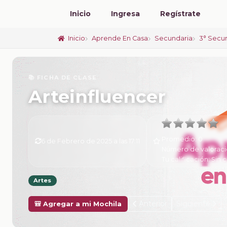
Inicio
Ingresa
Regístrate
Inicio
Aprende En Casa
Secundaria
3° Secu
📚 FICHA DE CLASE
Arteinfluencer
Promedio:
0
6 de Febrero de 2025 a las 17:11
Número de valoraci
Tu calificación:
Sin c
Artes
Anterior
Siguiente
🎒 Agregar a mi Mochila