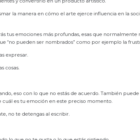
entes y convertirlo en un producto artístico.
asmar la manera en cómo el arte ejerce influencia en la soc
usarás tus emociones más profundas, esas que normalmente 
que “no pueden ser nombrados” como por ejemplo la frustr
ras expresar.
as cosas.
ando, eso con lo que no estás de acuerdo. También puede
e cuál es tu emoción en este preciso momento.
e, no te detengas al escribir.
o lo que no te gusta o lo que estás sintiendo.