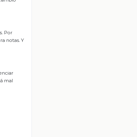
s. Por
ra notas. Y
enciar
tá mal