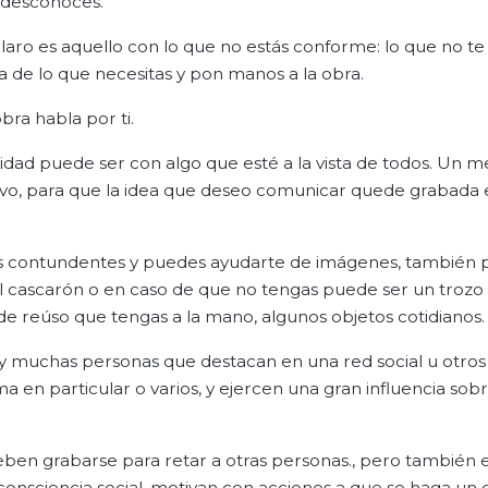
y desconoces.
laro es aquello con lo que no estás conforme: lo que no te 
a de lo que necesitas y pon manos a la obra.
ra habla por ti.
ad puede ser con algo que esté a la vista de todos. Un m
ivo, para que la idea que deseo comunicar quede grabada 
ases contundentes y puedes ayudarte de imágenes, también
l cascarón o en caso de que no tengas puede ser un trozo
l de reúso que tengas a la mano, algunos objetos cotidianos.
 muchas personas que destacan en una red social u otros
 en particular o varios, y ejercen una gran influencia so
eben grabarse para retar a otras personas., pero también 
consciencia social, motivan con acciones a que se haga un