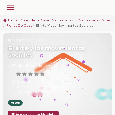
Inicio
Aprende En Casa
Secundaria
3° Secundaria
Artes
Fichas De Clase
El Arte Y Los Movimientos Sociales
📚 FICHA DE CLASE
El arte y los movimientos
sociales
6 de Febrero de 2025 a las 17:11
Promedio:
0
Número de valoraciones:
0
Tu calificación:
Sin calificar
Artes
Anterior
Siguiente
🎒 Agregar a mi Mochila