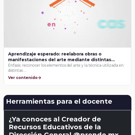
Aprendizaje esperado: reelabora obras o
manifestaciones del arte mediante distintas
técnicas de composición para crear y presentar
Énfasis: reconocer los elementos del arte y la técnica utilizada en
distintas …
una producción artística interdisciplinaria con
sentido social.
Ver contenido
Herramientas para el docente
¿Ya conoces al Creador de
Recursos Educativos de la
Dirección General @prende.mx