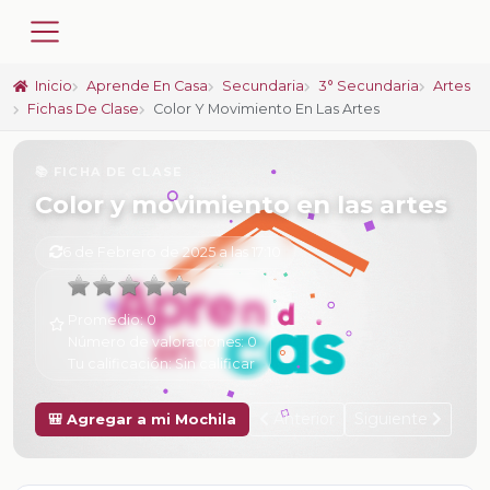
Inicio
Aprende En Casa
Secundaria
3° Secundaria
Artes
Fichas De Clase
Color Y Movimiento En Las Artes
📚 FICHA DE CLASE
Color y movimiento en las artes
6 de Febrero de 2025 a las 17:10
Promedio:
0
Número de valoraciones:
0
Tu calificación:
Sin calificar
Anterior
Siguiente
🎒 Agregar a mi Mochila