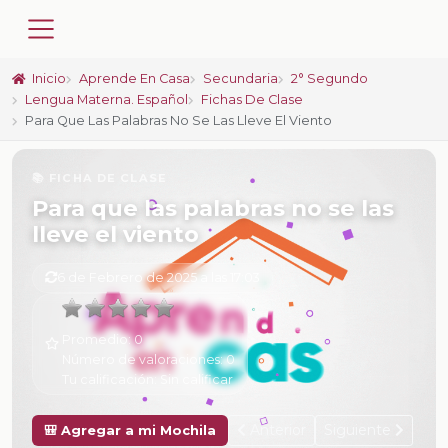
Inicio
Aprende En Casa
Secundaria
2° Segundo
Lengua Materna. Español
Fichas De Clase
Para Que Las Palabras No Se Las Lleve El Viento
📚 FICHA DE CLASE
Para que las palabras no se las
lleve el viento
6 de Febrero de 2025 a las 17:03
Promedio:
0
Número de valoraciones:
0
Tu calificación:
Sin calificar
Anterior
Siguiente
🎒 Agregar a mi Mochila