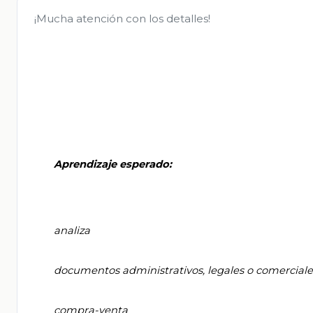
¡Mucha atención con los detalles!
       Aprendizaje esperado:

       analiza

       documentos administrativos, legales o comerciales, como recibos y contratos de

       compra-venta
