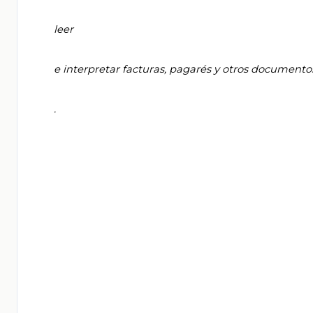
       leer

       e interpretar facturas, pagarés y otros documentos administrativos

       .
