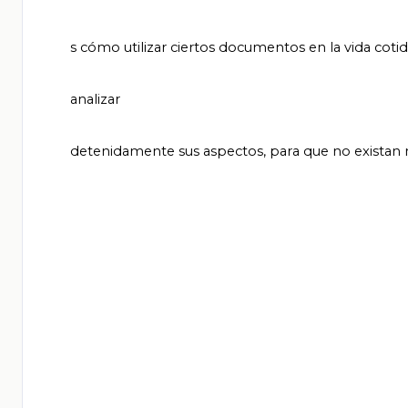
       s cómo utilizar ciertos documentos en la vida cotidiana, sus características más comunes; así como la importancia de

       analizar

       detenidamente sus aspectos, para que no existan malentendidos o dudas.
