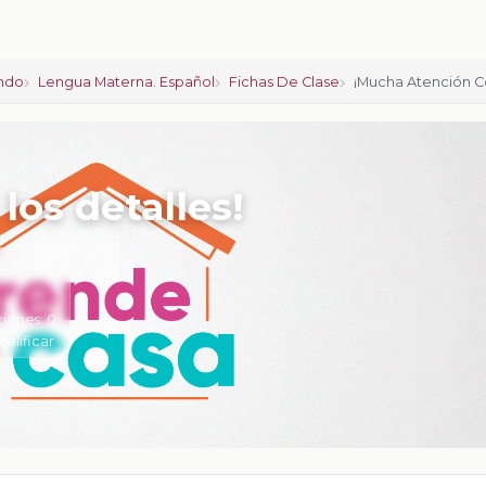
ndo
Lengua Materna. Español
Fichas De Clase
¡Mucha Atención Co
los detalles!
ciones:
0
calificar