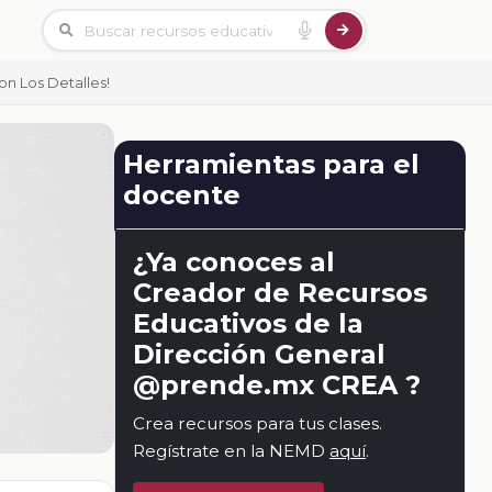
n Los Detalles!
Herramientas para el
docente
¿Ya conoces al
Creador de Recursos
Educativos de la
Dirección General
@prende.mx CREA ?
Crea recursos para tus clases.
Regístrate en la NEMD
aquí
.