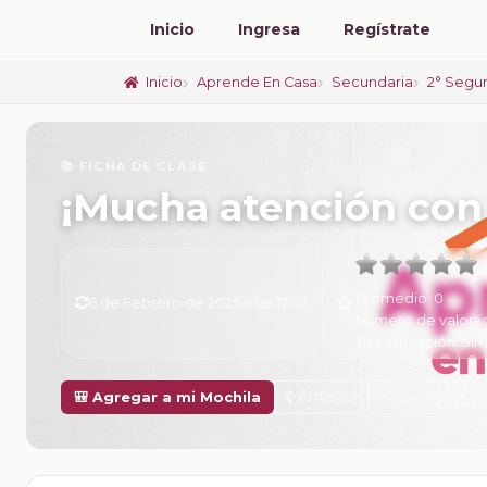
Inicio
Ingresa
Regístrate
Inicio
Aprende En Casa
Secundaria
2° Segu
📚 FICHA DE CLASE
¡Mucha atención con 
Promedio:
0
6 de Febrero de 2025 a las 17:03
Número de valora
Tu calificación:
Sin 
Anterior
Siguiente
🎒 Agregar a mi Mochila