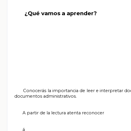
       ¿Qué vamos a aprender?

       Conocerás la importancia de leer e interpretar documentos, como pagarés, facturas, contratos de arrendamiento, y otros 
documentos administrativos.

       A partir de la lectura atenta reconocer

       á
