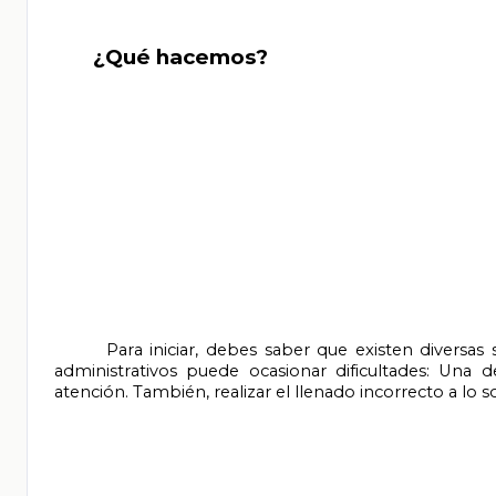
       ¿Qué hacemos?

       Para iniciar, debes saber que existen diversas situaciones en las que una interpretación errónea de los documentos 
administrativos puede ocasionar dificultades: Una 
atención. También, realizar el llenado incorrecto a lo s