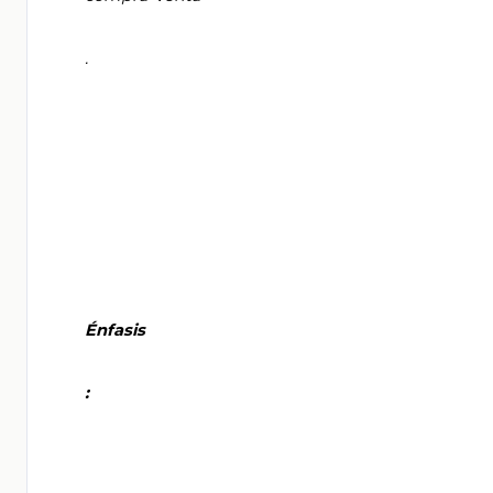
       .

       Énfasis

       :
