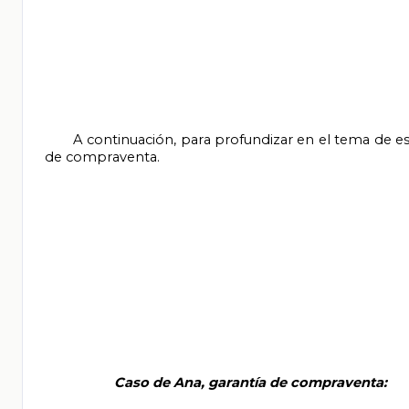
       A continuación, para profundizar en el tema de esta sesión, analiza el caso de Ana, donde quiere hacer válida una garantía 
de compraventa.

       Caso de Ana, garantía de compraventa:
