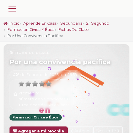
Inicio
Aprende En Casa
Secundaria
2° Segundo
Formación Cívica Y Ética
Fichas De Clase
Por Una Convivencia Pacífica
📚 FICHA DE CLASE
Por una convivencia pacífica
6 de Febrero de 2025 a las 16:59
Promedio:
0
Número de valoraciones:
0
Tu calificación:
Sin calificar
Formación Cívica y Ética
Anterior
Siguiente
🎒 Agregar a mi Mochila