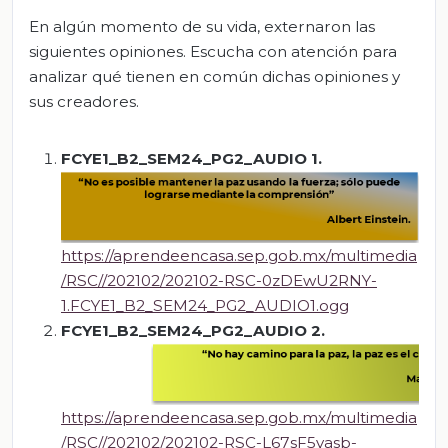
En algún momento de su vida, externaron las
siguientes opiniones. Escucha con atención para
analizar qué tienen en común dichas opiniones y
sus creadores.
FCYE1_B2_SEM24_PG2_AUDIO 1
.
https://aprendeencasa.sep.gob.mx/multimedia
/RSC//202102/202102-RSC-0zDEwU2RNY-
1.FCYE1_B2_SEM24_PG2_AUDIO1.ogg
FCYE1_B2_SEM24_PG2_AUDIO 2
.
https://aprendeencasa.sep.gob.mx/multimedia
/RSC//202102/202102-RSC-L67sF5vasb-