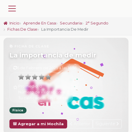
Inicio
Aprende En Casa
Secundaria
2° Segundo
Fichas De Clase
La Importancia De Medir
📚 FICHA DE CLASE
La importancia de medir
6 de Febrero de 2025 a las 16:56
Promedio:
0
Número de valoraciones:
0
Tu calificación:
Sin calificar
Física
Anterior
Siguiente
🎒 Agregar a mi Mochila