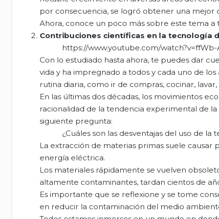
por consecuencia, se logró obtener una mejor c
Ahora, conoce un poco más sobre este tema a tr
Contribuciones científicas en la tecnología d
https://www.youtube.com/watch?v=ffWb
Con lo estudiado hasta ahora, te puedes dar cue
vida y ha impregnado a todos y cada uno de los 
rutina diaria, como ir de compras, cocinar, lava
En las últimas dos décadas, los movimientos ecol
racionalidad de la tendencia experimental de la
siguiente pregunta:
¿Cuáles son las desventajas del uso de la 
La extracción de materias primas suele causar 
energía eléctrica.
Los materiales rápidamente se vuelven obsoletos
altamente contaminantes, tardan cientos de añ
Es importante que se reflexione y se tome consc
en reducir la contaminación del medio ambiente,
Todos estamos inmersos en un mundo en donde s