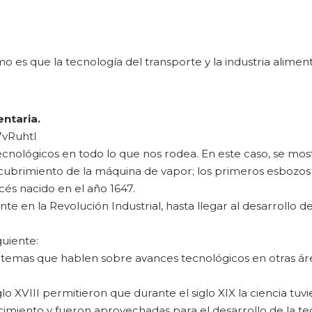
o es que la tecnología del transporte y la industria alimen
entaria.
7vRuhtI
ecnológicos en todo lo que nos rodea. En este caso, se mos
scubrimiento de la máquina de vapor; los primeros esbozos
ncés nacido en el año 1647.
 en la Revolución Industrial, hasta llegar al desarrollo de
guiente:
os, temas que hablen sobre avances tecnológicos en otras ár
lo XVIII permitieron que durante el siglo XIX la ciencia tuvi
imiento y fueron aprovechadas para el desarrollo de la tec