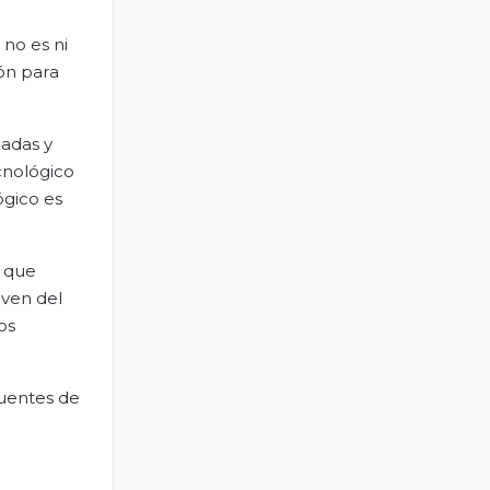
 no es ni
ón para
iadas y
cnológico
ógico es
, que
lven del
os
fuentes de