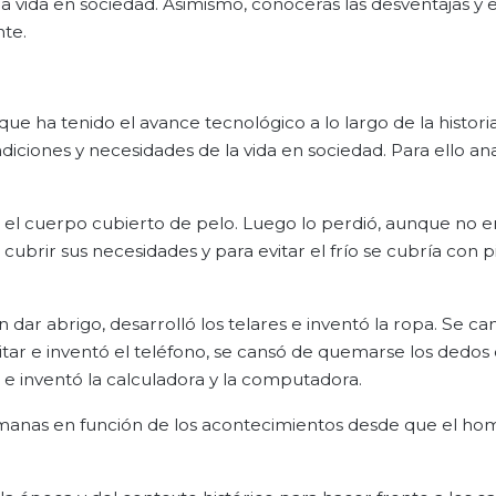
la vida en sociedad. Asimismo, conocerás las desventajas y 
nte.
e ha tenido el avance tecnológico a lo largo de la historia
iciones y necesidades de la vida en sociedad. Para ello ana
 el cuerpo cubierto de pelo. Luego lo perdió, aunque no e
ubrir sus necesidades y para evitar el frío se cubría con p
 dar abrigo, desarrolló los telares e inventó la ropa. Se ca
itar e inventó el teléfono, se cansó de quemarse los dedos
o e inventó la calculadora y la computadora.
 humanas en función de los acontecimientos desde que el h