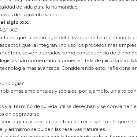
alidad de vida para la humanidad.
avés del siguiente video.
el siglo XIX.
-ABT-AQ
nta de que la tecnología definitivamente ha mejorado la c
aspectos que la integran. Incluso los procesos más simples
r, etcétera, se ven alterados como consecuencia de dicho de
ogistas han comenzado a poner en tela de juicio la viabilid
 tecnología más avanzada. Considerando esto, reflexiona en
tecnología?
problemas ambientales y sociales, por ejemplo, un alto c
 y al término de su vida útil se desechan y se convierten 
os en degradarse.
iencia para asumir una cultura de reciclaje, con la que se
 y asimismo se cuiden las reservas naturales.
e está en contacto con la tecnología todo el tiempo en 