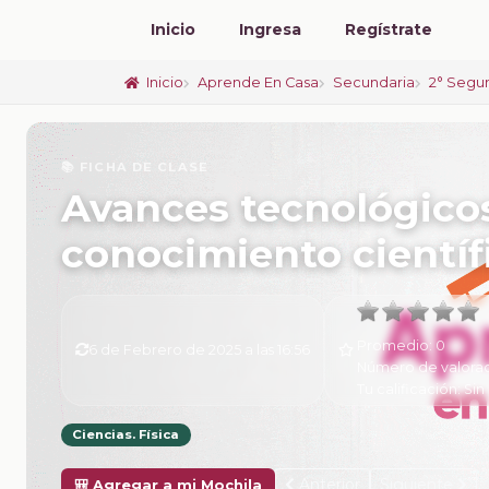
Inicio
Ingresa
Regístrate
Inicio
Aprende En Casa
Secundaria
2° Segu
📚 FICHA DE CLASE
Avances tecnológicos
conocimiento científ
Promedio:
0
6 de Febrero de 2025 a las 16:56
Número de valora
Tu calificación:
Sin 
Ciencias. Física
Anterior
Siguiente
🎒 Agregar a mi Mochila