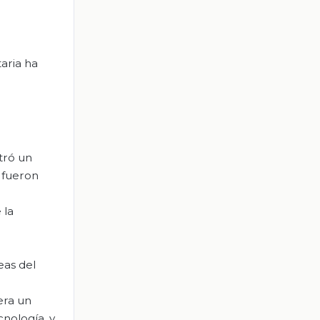
taria ha
tró un
 fueron
 la
eas del
era un
nología, y,