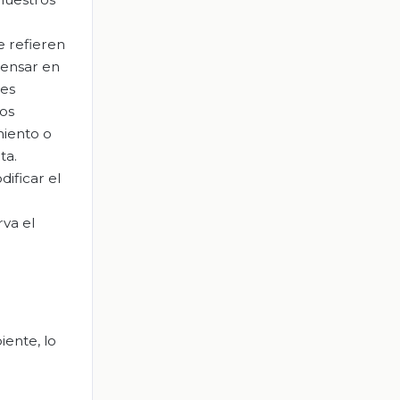
e refieren
pensar en
les
tos
miento o
ta.
ificar el
va el
iente, lo