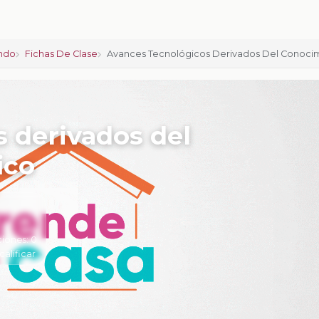
ndo
Fichas De Clase
Avances Tecnológicos Derivados Del Conocim
 derivados del
ico
ciones:
0
calificar