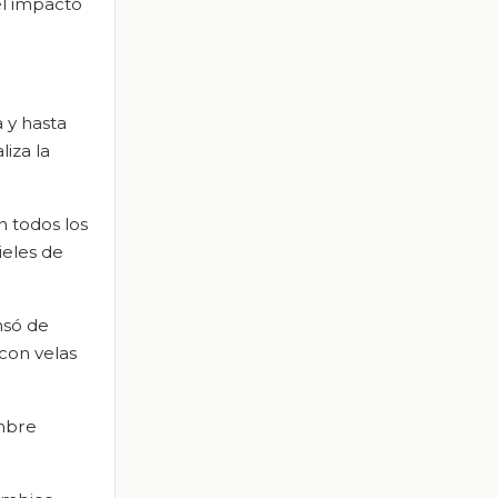
el impacto
 y hasta
liza la
n todos los
ieles de
nsó de
 con velas
ombre