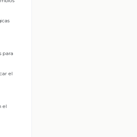
cambios
gicas
s para
car el
 el