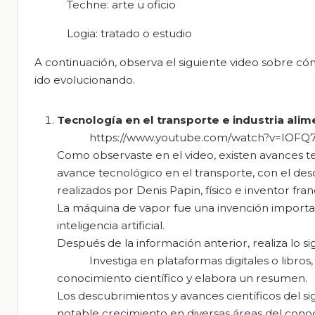
Techne: arte u oficio
Logia: tratado o estudio
A continuación, observa el siguiente video sobre cóm
ido evolucionando.
Tecnología en el transporte e industria alim
https://www.youtube.com/watch?v=IOFQ
Como observaste en el video, existen avances t
avance tecnológico en el transporte, con el de
realizados por Denis Papin, físico e inventor fra
La máquina de vapor fue una invención importante
inteligencia artificial.
Después de la información anterior, realiza lo si
Investiga en plataformas digitales o libr
conocimiento científico y elabora un resumen.
Los descubrimientos y avances científicos del sig
notable crecimiento en diversas áreas del conoc