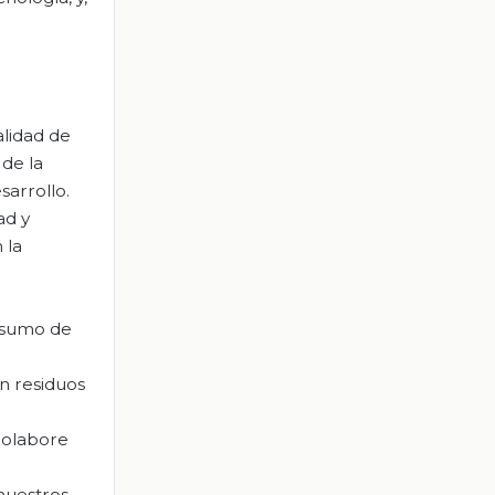
alidad de
 de la
sarrollo.
ad y
 la
onsumo de
en residuos
 colabore
nuestros