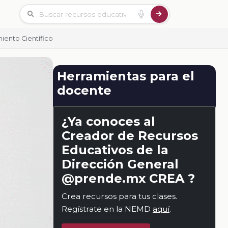
iento Científico
Herramientas para el
docente
¿Ya conoces al
Creador de Recursos
Educativos de la
Dirección General
@prende.mx CREA ?
Crea recursos para tus clases.
Regístrate en la NEMD
aquí
.