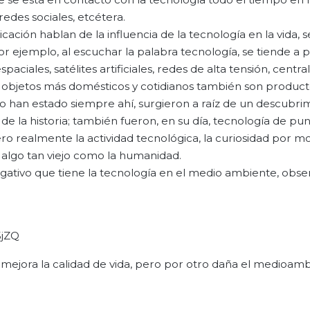
redes sociales, etcétera.
ón hablan de la influencia de la tecnología en la vida, s
Por ejemplo, al escuchar la palabra tecnología, se tiende a 
iales, satélites artificiales, redes de alta tensión, centra
s objetos más domésticos y cotidianos también son produc
s no han estado siempre ahí, surgieron a raíz de un descubri
la historia; también fueron, en su día, tecnología de pun
o realmente la actividad tecnológica, la curiosidad por mod
 algo tan viejo como la humanidad.
ativo que tiene la tecnología en el medio ambiente, obser
5jZQ
a mejora la calidad de vida, pero por otro daña el medioamb