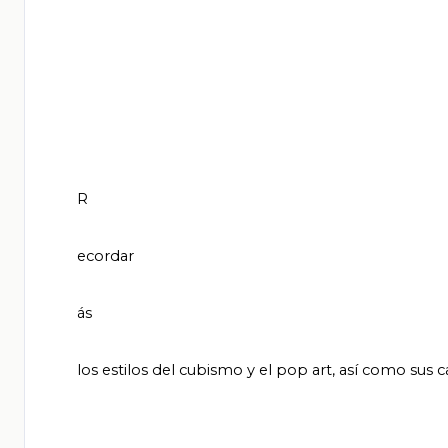
       R

       ecordar

       ás

       los estilos del cubismo y el pop art, así como sus características y algunos representantes.
