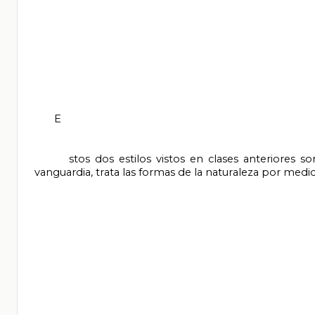
       E

       stos dos estilos vistos en clases anteriores son del siglo XX, comenzaremos con el cubismo, esta es la primera 
vanguardia, trata las formas de la naturaleza por medio