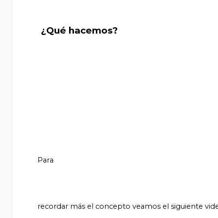
       ¿Qué hacemos?

       Para

       recordar más el concepto veamos el siguiente video titulado “La imagen a través del cubismo”.
