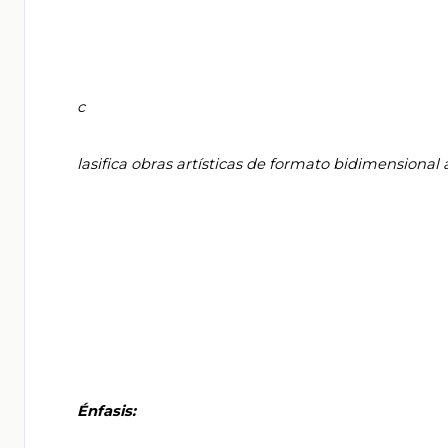
       c

       lasifica obras artísticas de formato bidimensional a partir de su origen, época o estilo.

       Énfasis:
