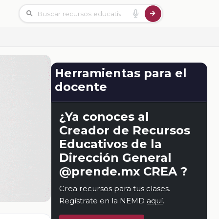
Herramientas para el
docente
¿Ya conoces al
Creador de Recursos
Educativos de la
Dirección General
@prende.mx CREA ?
Crea recursos para tus clases.
Regístrate en la NEMD
aquí
.