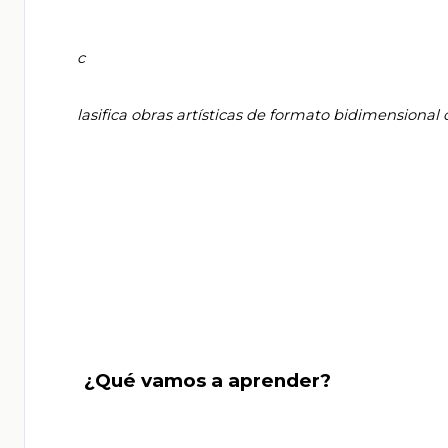
       c

       lasifica obras artísticas de formato bidimensional creadas en todo el mundo en el siglo XX (cubismo y pop art).

       ¿Qué vamos a aprender?
