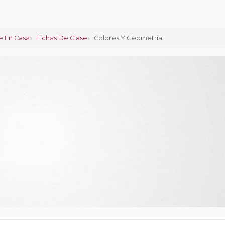
 En Casa
Fichas De Clase
Colores Y Geometría
iones:
0
calificar