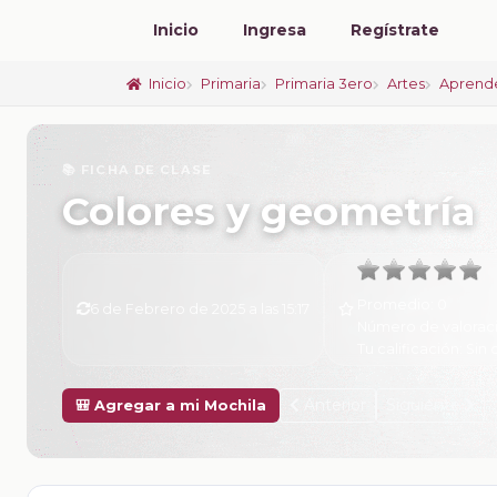
Inicio
Ingresa
Regístrate
Inicio
Primaria
Primaria 3ero
Artes
Aprende
📚 FICHA DE CLASE
Colores y geometría
Promedio:
0
6 de Febrero de 2025 a las 15:17
Número de valorac
Tu calificación:
Sin 
Anterior
Siguiente
🎒 Agregar a mi Mochila