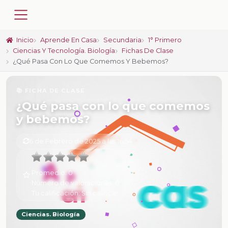
Inicio
Aprende En Casa
Secundaria
1° Primero
Ciencias Y Tecnología. Biología
Fichas De Clase
¿Qué Pasa Con Lo Que Comemos Y Bebemos?
📚 FICHA DE CLASE
¿Qué pasa con lo que comemos
y bebemos?
6 de Febrero de 2025 a las 16:54
Promedio:
0
Número de valoraciones:
0
Tu calificación:
Sin calificar
Ciencias. Biología