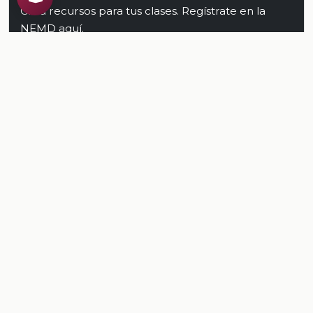
Crea recursos para tus clases. Regístrate en la
NEMD
aquí
.
Conoce al CREA
Recursos
Relacionados
TODOS LOS RECURSOS
Plataforma Digital de la Nueva Escuela Mexicana. Secretaría
de Educación Pública.
PLATAFORMA