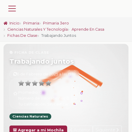
Inicio
Primaria
Primaria 3ero
Ciencias Naturales Y Tecnología
Aprende En Casa
Fichas De Clase
Trabajando Juntos
📚 FICHA DE CLASE
Trabajando juntos
6 de Febrero de 2025 a las 15:18
Promedio:
0
Número de valoraciones:
0
Tu calificación:
Sin calificar
Ciencias Naturales
Anterior
Siguiente
🎒 Agregar a mi Mochila