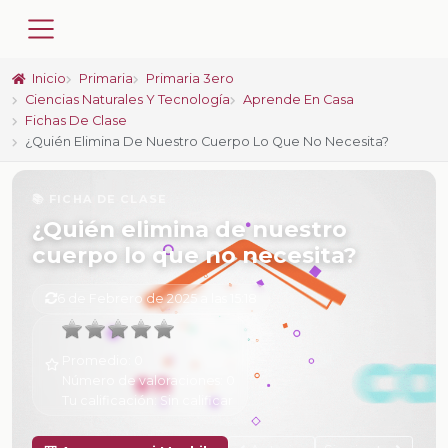
Inicio
Primaria
Primaria 3ero
Ciencias Naturales Y Tecnología
Aprende En Casa
Fichas De Clase
¿Quién Elimina De Nuestro Cuerpo Lo Que No Necesita?
📚 FICHA DE CLASE
¿Quién elimina de nuestro
cuerpo lo que no necesita?
6 de Febrero de 2025 a las 15:18
Promedio:
0
Número de valoraciones:
0
Tu calificación:
Sin calificar