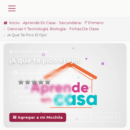
Inicio
Aprende En Casa
Secundaria
1° Primero
Ciencias Y Tecnología. Biología
Fichas De Clase
¡A Que Te Pico El Ojo!
📚 FICHA DE CLASE
¡A que te pico el ojo!
6 de Febrero de 2025 a las 16:53
Promedio:
0
Número de valoraciones:
0
Tu calificación:
Sin calificar
Anterior
Siguiente
🎒 Agregar a mi Mochila