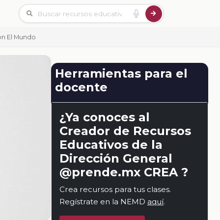
on El Mundo
Herramientas para el
docente
¿Ya conoces al
Creador de Recursos
Educativos de la
Dirección General
@prende.mx CREA ?
Crea recursos para tus clases.
Regístrate en la NEMD
aquí
.