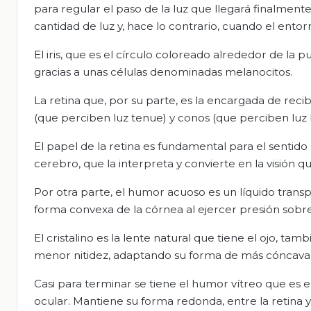
para regular el paso de la luz que llegará finalmente
cantidad de luz y, hace lo contrario, cuando el ento
El iris, que es el círculo coloreado alrededor de la p
gracias a unas células denominadas melanocitos.
La retina que, por su parte, es la encargada de reci
(que perciben luz tenue) y conos (que perciben luz br
El papel de la retina es fundamental para el sentido
cerebro, que la interpreta y convierte en la visión q
Por otra parte, el humor acuoso es un líquido transp
forma convexa de la córnea al ejercer presión sobre
El cristalino es la lente natural que tiene el ojo, 
menor nitidez, adaptando su forma de más cóncava a
Casi para terminar se tiene el humor vítreo que es 
ocular. Mantiene su forma redonda, entre la retina y l