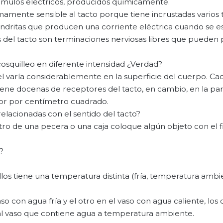
tímulos eléctricos, producidos químicamente.
amente sensible al tacto porque tiene incrustadas varios 
ritas que producen una corriente eléctrica cuando se es
del tacto son terminaciones nerviosas libres que pueden 
osquilleo en diferente intensidad ¿Verdad?
l varía considerablemente en la superficie del cuerpo. Ca
ene docenas de receptores del tacto, en cambio, en la pa
or por centímetro cuadrado.
elacionadas con el sentido del tacto?
ntro de una pecera o una caja coloque algún objeto con el f
?
los tiene una temperatura distinta (fría, temperatura ambi
 con agua fría y el otro en el vaso con agua caliente, los d
l vaso que contiene agua a temperatura ambiente.