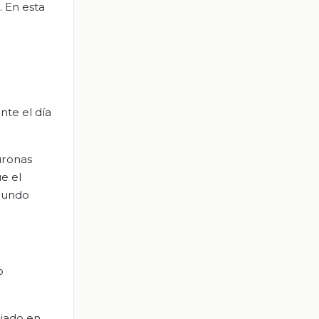
. En esta
nte el día
uronas
ue el
 mundo
o
ojado en