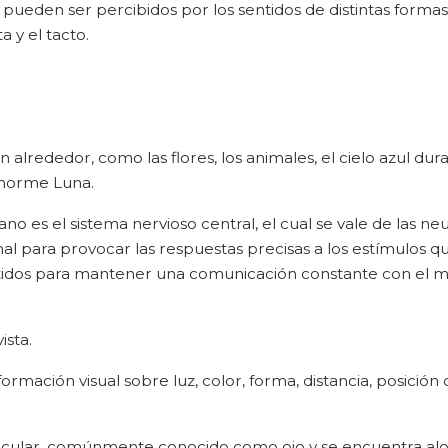
 pueden ser percibidos por los sentidos de distintas formas
a y el tacto.
 alrededor, como las flores, los animales, el cielo azul dura
 enorme Luna.
 es el sistema nervioso central, el cual se vale de las ne
nal para provocar las respuestas precisas a los estímulos q
entidos para mantener una comunicación constante con el
ista.
formación visual sobre luz, color, forma, distancia, posición 
bo ocular, comúnmente conocido como ojo y se encuentra al