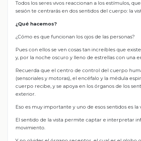
Todos los seres vivos reaccionan a los estímulos, que
sesión te centrarás en dos sentidos del cuerpo: la vist
¿Qué hacemos?
¿Cómo es que funcionan los ojos de las personas?
Pues con ellos se ven cosas tan increíbles que existen
y, por la noche oscuro y lleno de estrellas con una
Recuerda que el centro de control del cuerpo humano
(sensoriales y motoras), el encéfalo y la médula espi
cuerpo recibe, y se apoya en los órganos de los s
exterior.
Eso es muy importante y uno de esos sentidos es la v
El sentido de la vista permite captar e interpretar in
movimiento.
Y no olvides el órgano receptor, el cual es el glo