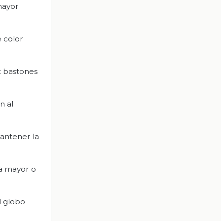
 mayor
e color
: bastones
n al
mantener la
na mayor o
l globo