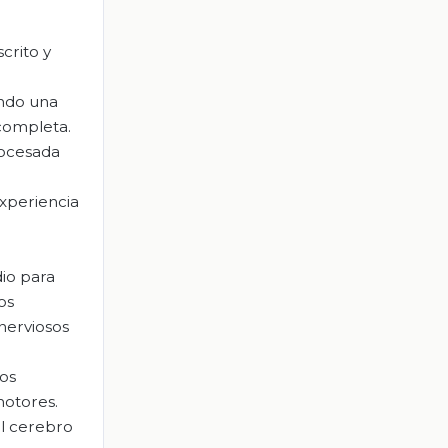
crito y
ando una
completa.
rocesada
experiencia
dio para
os
nerviosos
ios
motores.
al cerebro