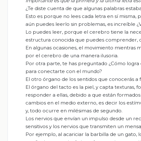
importante es que la primera y la última letra es
¿Te diste cuenta de que algunas palabras esta
Esto es porque no lees cada letra en sí misma, p
aún puedes leerlo sin problemas, es increíble 
Lo puedes leer, porque el cerebro tiene la nec
estructura conocida que puedes comprender, de
En algunas ocasiones, el movimiento mientras 
por el cerebro de una manera ilusoria.
Por otra parte, te has preguntado ¿Cómo logra 
para conectarte con el mundo?
El otro órgano de los sentidos que conocerás a f
El órgano del tacto es la piel, y capta texturas
responder a ellas, debido a que están formados
cambios en el medio externo, es decir los estím
y, todo ocurre en milésimas de segundo.
Los nervios que envían un impulso desde un rece
sensitivos y los nervios que transmiten un men
Por ejemplo, al acariciar la barbilla de un gato