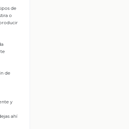
tipos de
tira o
producir
da
rte
in de
ente y
ejas ahí