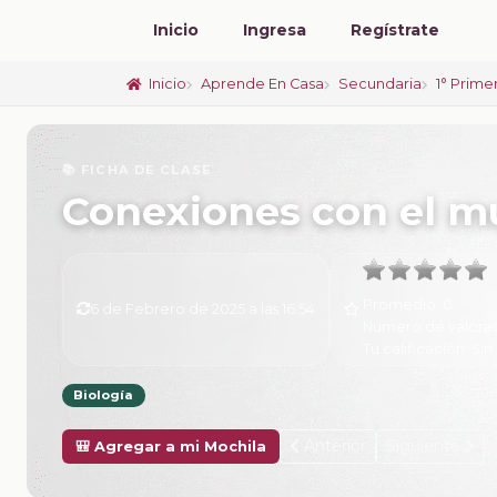
Inicio
Ingresa
Regístrate
Inicio
Aprende En Casa
Secundaria
1° Prime
📚 FICHA DE CLASE
Conexiones con el 
Promedio:
0
6 de Febrero de 2025 a las 16:54
Número de valora
Tu calificación:
Sin 
Biología
Anterior
Siguiente
🎒 Agregar a mi Mochila