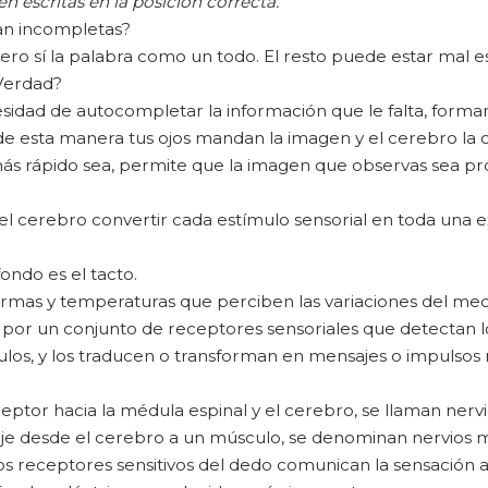
tén
escritas
en la posición correcta.
ban incompletas?
ero sí la palabra como un todo. El resto puede estar mal es
¿Verdad?
esidad de autocompletar la información que le falta, form
 esta manera tus ojos mandan la imagen y el cerebro la 
más rápido sea, permite que la imagen que observas sea p
el cerebro convertir cada estímulo sensorial en toda una 
ondo es el tacto.
, formas y temperaturas que perciben las variaciones del me
 por un conjunto de receptores sensoriales que detectan l
ulos, y los traducen o transforman en mensajes o impulsos 
ptor hacia la médula espinal y el cerebro, se llaman nerv
saje desde el cerebro a un músculo, se denominan nervios 
, los receptores sensitivos del dedo comunican la sensación 