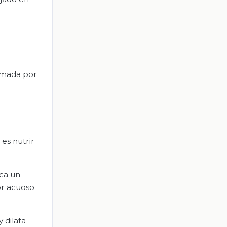
ormada por
es nutrir
oca un
or acuoso
 dilata