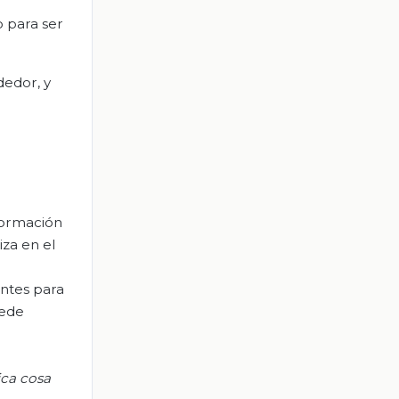
o para ser
dedor, y
formación
iza en el
entes para
uede
ica cosa