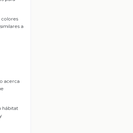
 colores
similares a
ho acerca
ue
 hábitat
y