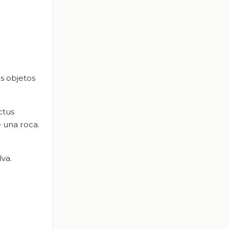
s objetos
ctus
 una roca.
lva.