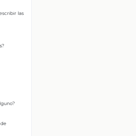
scribir las
s?
alguno?
 de