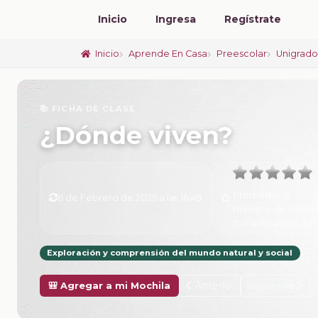
Inicio
Ingresa
Regístrate
Inicio
Aprende En Casa
Preescolar
Unigrad
📚 FICHA DE CLASE
¿Dónde viven?
Promedio:
0
6 de Febrero de 2025 a las 16:49
Número de valora
Tu calificación:
Sin
Exploración y comprensión del mundo natural y social
Anterior
Siguiente
🎒 Agregar a mi Mochila