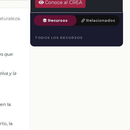
Conoce al CREA
aturaleza.
Recursos
Relacionados
TODOS LOS RECURSOS
os que
lva y la
en la
to, la