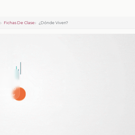
o
Fichas De Clase
¿Dónde Viven?
ciones:
0
 calificar