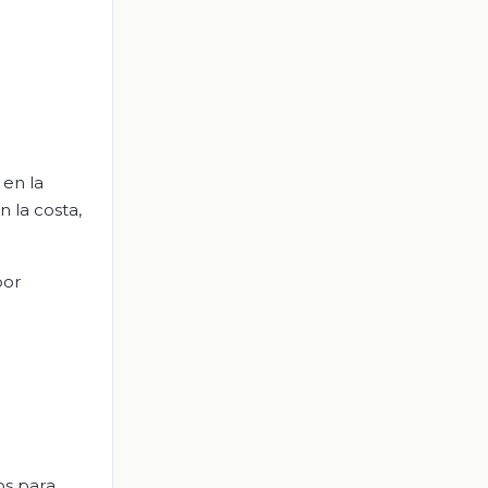
 en la
 la costa,
por
os para