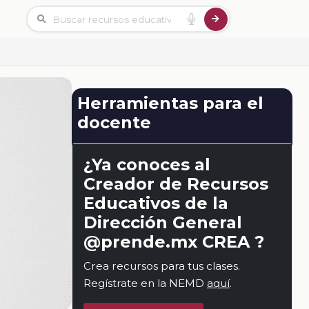
Herramientas para el
docente
¿Ya conoces al
Creador de Recursos
Educativos de la
Dirección General
@prende.mx CREA ?
Crea recursos para tus clases.
Regístrate en la NEMD
aquí
.