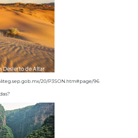
naliteg.sep.gob.mx/20/P3SON.htm#page/96
rdas?