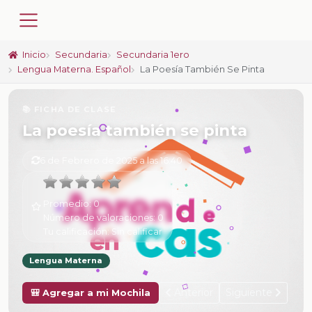
Inicio
Secundaria
Secundaria 1ero
Lengua Materna. Español
La Poesía También Se Pinta
📚 FICHA DE CLASE
La poesía también se pinta
6 de Febrero de 2025 a las 16:40
Promedio:
0
Número de valoraciones:
0
Tu calificación:
Sin calificar
Lengua Materna
Anterior
Siguiente
🎒 Agregar a mi Mochila