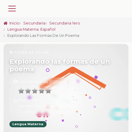
Inicio
Secundaria
Secundaria 1ero
Lengua Materna. Español
Explorando Las Formas De Un Poema
📚 FICHA DE CLASE
Explorando las formas de un
poema
6 de Febrero de 2025 a las 16:40
Promedio:
0
Número de valoraciones:
0
Tu calificación:
Sin calificar
Lengua Materna