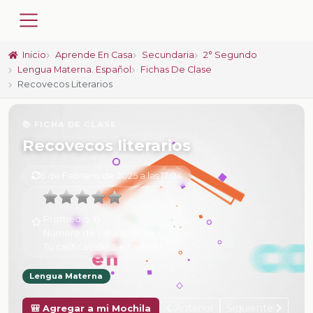
Inicio
Aprende En Casa
Secundaria
2° Segundo
Lengua Materna. Español
Fichas De Clase
Recovecos Literarios
📚 FICHA DE CLASE
Recovecos literarios
6 de Febrero de 2025 a las 17:04
Promedio:
0
Número de valoraciones:
0
Tu calificación:
Sin calificar
Lengua Materna
Anterior
Siguiente
🎒 Agregar a mi Mochila