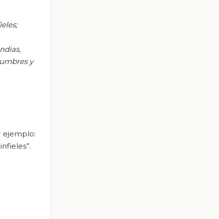
eles;
ndias,
tumbres y
r ejemplo:
nfieles”.