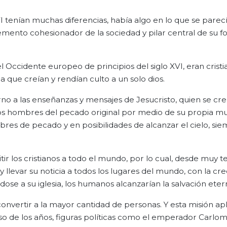
XVI tenían muchas diferencias, había algo en lo que se par
emento cohesionador de la sociedad y pilar central de su 
 Occidente europeo de principios del siglo XVI, eran cristi
ica que creían y rendían culto a un solo dios.
orno a las enseñanzas y mensajes de Jesucristo, quien se cre
 a los hombres del pecado original por medio de su propia m
ibres de pecado y en posibilidades de alcanzar el cielo, si
tir los cristianos a todo el mundo, por lo cual, desde muy 
levar su noticia a todos los lugares del mundo, con la cr
ndose a su iglesia, los humanos alcanzarían la salvación eter
y convertir a la mayor cantidad de personas. Y esta misión a
aso de los años, figuras políticas como el emperador Carlo