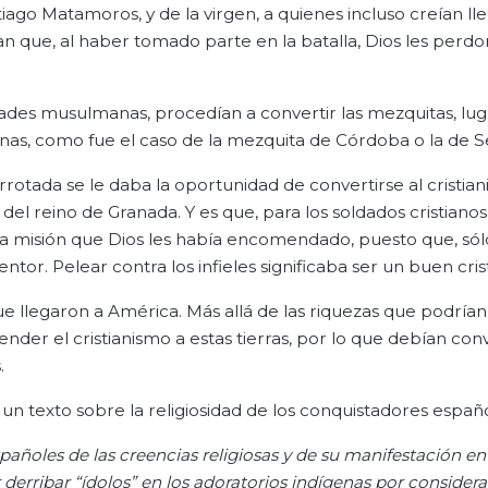
tiago Matamoros, y de la virgen, a quienes incluso creían ll
que, al haber tomado parte en la batalla, Dios les perdo
dades musulmanas, procedían a convertir las mezquitas, lu
anas, como fue el caso de la mezquita de Córdoba o la de Se
rotada se le daba la oportunidad de convertirse al cristia
del reino de Granada. Y es que, para los soldados cristiano
una misión que Dios les había encomendado, puesto que, sólo
ntor. Pelear contra los infieles significaba ser un buen cris
ue llegaron a América. Más allá de las riquezas que podrían
der el cristianismo a estas tierras, por lo que debían conve
.
un texto sobre la religiosidad de los conquistadores españo
spañoles de las creencias religiosas y de su manifestación en
derribar “ídolos” en los adoratorios indígenas por considera