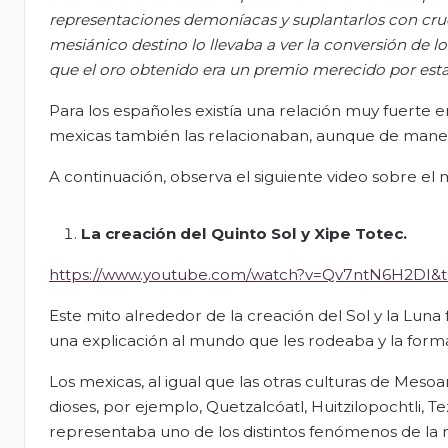
representaciones demoníacas y suplantarlos con cru
mesiánico destino lo llevaba a ver la conversión de lo
que el oro obtenido era un premio merecido por esta
Para los españoles existía una relación muy fuerte ent
mexicas también las relacionaban, aunque de maner
A continuación, observa el siguiente video sobre el m
La creación del Quinto Sol y Xipe
T
o
tec
.
https://www.youtube.com/watch?v=Qv7ntN6H2DI&t
Este mito alrededor de la creación del Sol y la Luna 
una explicación al mundo que les rodeaba y la form
Los mexicas, al igual que las otras culturas de Meso
dioses, por ejemplo, Quetzalcóatl, Huitzilopochtli, Te
representaba uno de los distintos fenómenos de la n