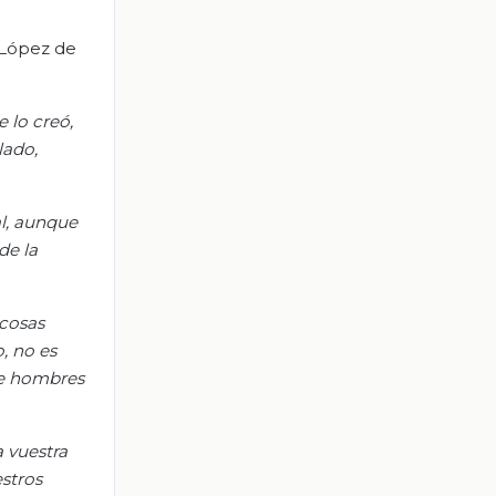
o López de
 lo creó,
lado,
al, aunque
de la
 cosas
o, no es
de hombres
a vuestra
estros