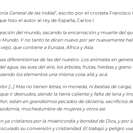
oria General de las Indias
”, escrito por el cronista Francisc
ue hizo el autor al rey de España, Carlos I.
eación del mundo, sacando la encarnación y muerte del que
vo Mundo. Y no tanto te dicen nuevo por ser
nuevamente hal
iejo, que contiene a Europa, África y Asia.
sas
diferentísimas
de las del nuestro. Los animales en gener
 agua, las aves del aire, los árboles, frutas, hierbas y grano 
 siendo los elementos una misma cosa allá y acá.
r […] Mas no tienen letras, ni moneda, ni bestias de carga;
ue ir desnudos, siendo la tierra caliente y falta de lana y lin
r, están en grandísimos pecados de idolatría, sacrificios 
, sodomía, muchedumbre de mujeres y otros así.
 ya cristianos por la misericordia y bondad de Dios, y por l
curado su conversión y cristiandad. El trabajo y peligro vu