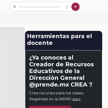
Herramientas para el
docente
¿Ya conoces al
Creador de Recursos
Educativos de la
Dirección General
@prende.mx CREA ?
Crea recursos para tus clases.
Regístrate en la NEMD
aquí
.