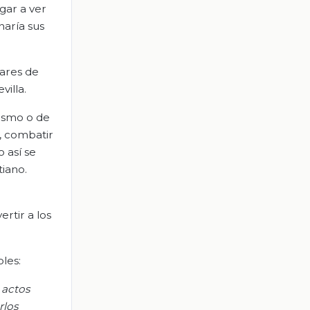
egar a ver
naría sus
gares de
villa.
nismo o de
s, combatir
 así se
tiano.
rtir a los
les:
 actos
rlos