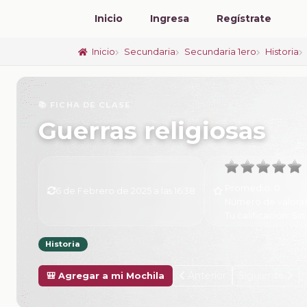
Inicio
Ingresa
Regístrate
Inicio
Secundaria
Secundaria 1ero
Historia
📚 FICHA DE CLASE
Guerras religiosas
Promedio:
0
6 de Febrero de 2025 a las 16:38
Número de valora
Tu calificación:
Sin
Historia
Anterior
Siguiente
🎒 Agregar a mi Mochila