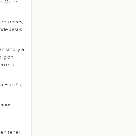
s. Quien
l entonces,
onde Jesús
anismo, y a
ligión
en ella
 a España,
einos
 en tener