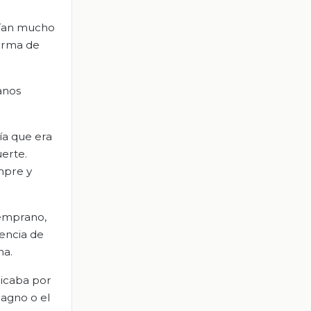
ecían mucho
forma de
anos
ía que era
uerte.
empre y
temprano,
eencia de
na.
plicaba por
magno o el