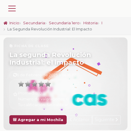
Inicio
Secundaria
Secundaria 1ero
Historia
I
La Segunda Revolución Industrial: El Impacto
📚 FICHA DE CLASE
La segunda Revolución
Industrial: el impacto
6 de Febrero de 2025 a las 16:37
Promedio:
0
Número de valoraciones:
0
Tu calificación:
Sin calificar
Anterior
Siguiente
🎒 Agregar a mi Mochila