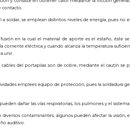
cción y consiste en obtener calor mediante la fricción genera
e contacto.
 a soldar, se emplean distintos niveles de energía, pues no 
fusión en la cual el material de aporte es el estaño, éste s
la corriente eléctrica y cuando alcanza la temperatura suficie
a unir.
 cables del portapilas son de cobre, mediante el cautín se 
vidades emplees equipo de protección, pues la soldadura ge
eden dañar las vías respiratorias, los pulmones y el sistema
iversos contaminantes, algunos pueden afectar la visión, el 
o auditivo.