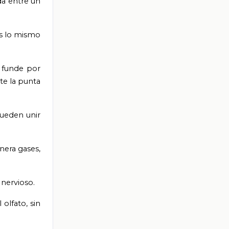
da entre un
es lo mismo
e funde por
nte la punta
pueden unir
nera gases,
 nervioso.
olfato, sin