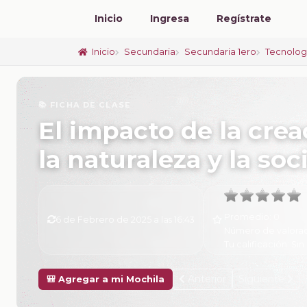
Inicio
Ingresa
Regístrate
Inicio
Secundaria
Secundaria 1ero
Tecnolog
📚 FICHA DE CLASE
El impacto de la crea
la naturaleza y la so
Promedio:
0
6 de Febrero de 2025 a las 16:43
Número de valora
Tu calificación:
Sin 
Anterior
Siguiente
🎒 Agregar a mi Mochila