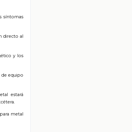
s síntomas
directo al
tico y los
o de equipo
etal estará
tcétera.
 para metal