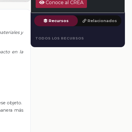
Conoce al CREA
Recursos
Relacionados
ateriales y
TODOS LOS RECURSOS
pacto en la
ese objeto.
 manera más