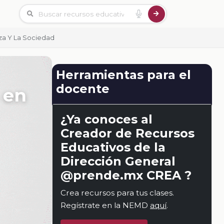
eza Y La Sociedad
Herramientas para el
docente
 en
¿Ya conoces al
Creador de Recursos
Educativos de la
Dirección General
@prende.mx CREA ?
Crea recursos para tus clases.
Regístrate en la NEMD
aquí
.