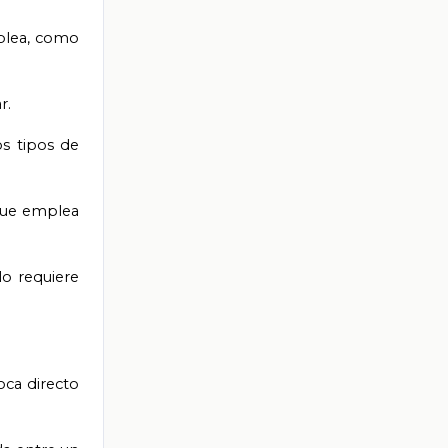
mplea, como
r.
os tipos de
 que emplea
lo requiere
oca directo