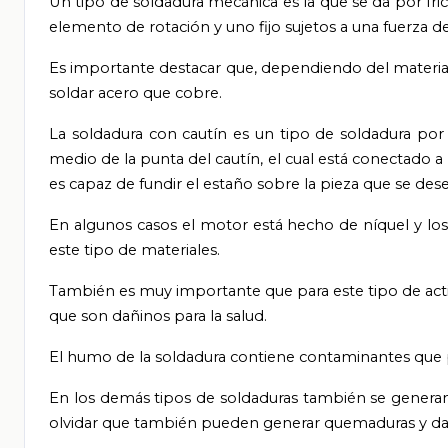
Un tipo de soldadura mecánica es la que se da por fri
elemento de rotación y uno fijo sujetos a una fuerza d
Es importante destacar que, dependiendo del material
soldar acero que cobre.
La soldadura con cautín es un tipo de soldadura por 
medio de la punta del cautín, el cual está conectado a 
es capaz de fundir el estaño sobre la pieza que se dese
En algunos casos el motor está hecho de níquel y los
este tipo de materiales.
También es muy importante que para este tipo de acti
que son dañinos para la salud.
El humo de la soldadura contiene contaminantes que pu
En los demás tipos de soldaduras también se generan d
olvidar que también pueden generar quemaduras y dañ