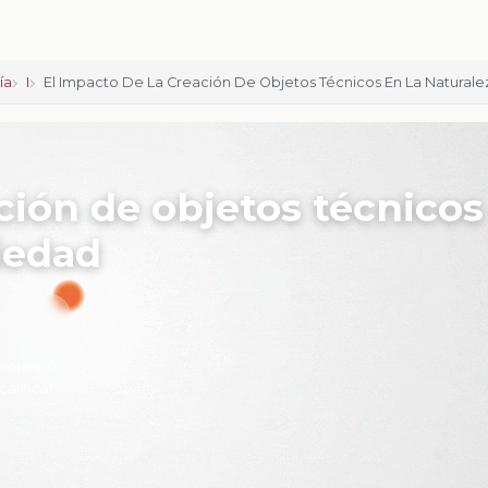
ía
I
El Impacto De La Creación De Objetos Técnicos En La Natural
ción de objetos técnicos
ciedad
ciones:
0
calificar