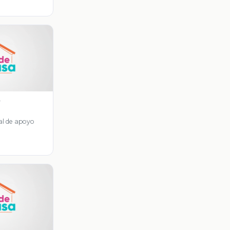
y
al de apoyo