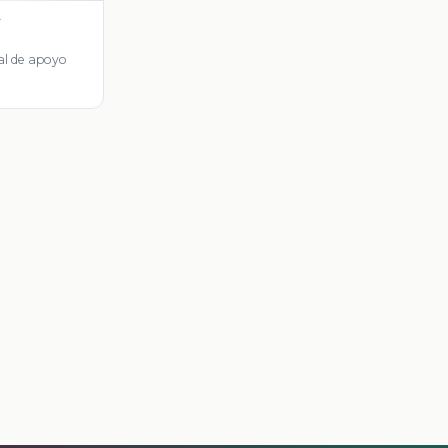
y
al de apoyo