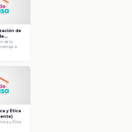
zación de
de
artir de los
ón de la
ndizaje a
periencias
ses …
 los
ca y Ética
cente)
ívica y Ética