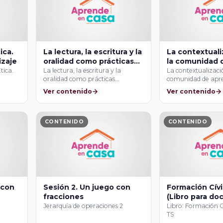
ica.
La lectura, la escritura y la
La contextuali
izaje
oralidad como prácticas
la comunidad 
habilitadoras y
aprendizaje a p
tica.
La lectura, la escritura y la
La contextualizaci
oralidad como prácticas
comunidad de apre
generadoras del
intereses y ex
habilitadoras y generadoras …
partir de los intere
aprendizaje
académicas de
Ver contenido
Ver contenido
estudiantes.
CONTENIDO
CONTENIDO
 con
Sesión 2. Un juego con
Formación Cívi
fracciones
(Libro para do
Jerarquía de operaciones 2
Libro: Formación C
TS